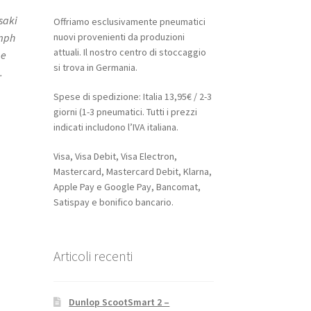
saki
Offriamo esclusivamente pneumatici
nuovi provenienti da produzioni
umph
attuali. Il nostro centro di stoccaggio
 e
si trova in Germania.
​
Spese di spedizione: Italia 13,95€ / 2-3
giorni (1-3 pneumatici. Tutti i prezzi
indicati includono l’IVA italiana.
Visa, Visa Debit, Visa Electron,
Mastercard, Mastercard Debit, Klarna,
Apple Pay e Google Pay, Bancomat,
Satispay e bonifico bancario.
Articoli recenti
Dunlop ScootSmart 2 –