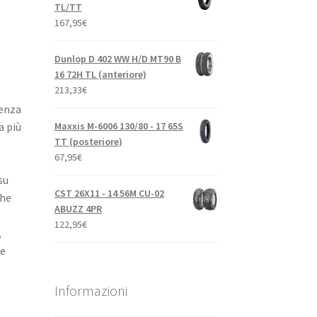
TL/TT
167,95
€
Dunlop D 402 WW H/D MT90 B
16 72H TL (anteriore)
213,33
€
renza
Maxxis M-6006 130/80 - 17 65S
a più
TT (posteriore)
67,95
€
su
CST 26X11 - 14 56M CU-02
che
ABUZZ 4PR
122,95
€
,
re
Informazioni