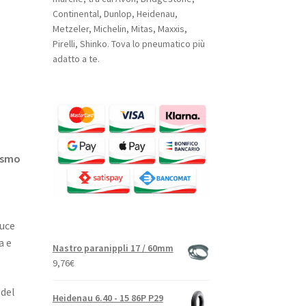
Continental, Dunlop, Heidenau,
Metzeler, Michelin, Mitas, Maxxis,
Pirelli, Shinko. Tova lo pneumatico più
adatto a te.
rismo
duce
a e
Nastro paranippli 17 / 60mm
9,76
€
 del
Heidenau 6.40 - 15 86P P29