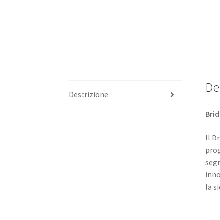
De
Descrizione
Brid
Il B
prog
segm
inno
la s