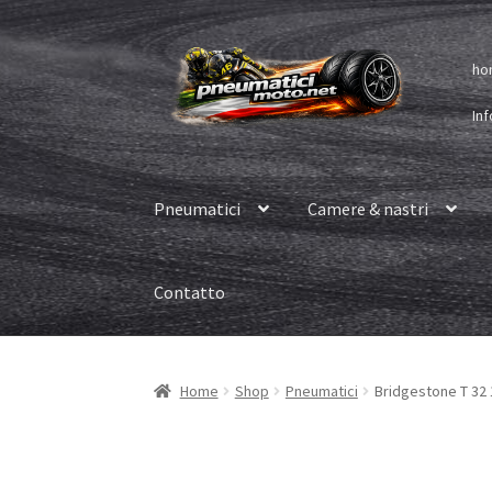
Vai
Vai
ho
alla
al
navigazione
contenuto
Inf
Pneumatici
Camere & nastri
Contatto
Home
Shop
Pneumatici
Bridgestone T 32 