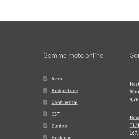
Gomme moto online
Go
Avon
Nast
Bridgestone
60
9,76
Continental
CST
Heid
TL/
Dunlop
167,
Heidenau