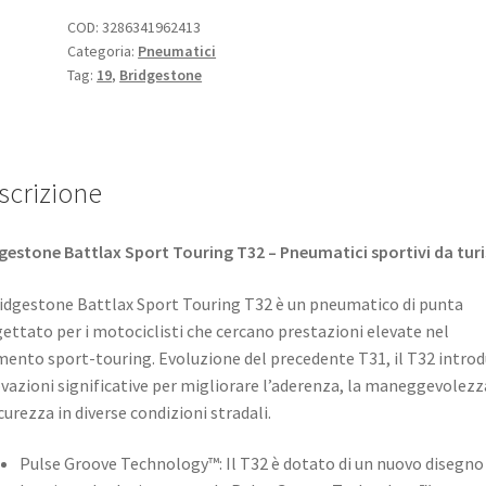
R
COD:
3286341962413
Categoria:
Pneumatici
19
Tag:
19
,
Bridgestone
59V
TL
(anteriore)
quantità
scrizione
gestone Battlax Sport Touring T32 – Pneumatici sportivi da tu
ridgestone Battlax Sport Touring T32 è un pneumatico di punta
ettato per i motociclisti che cercano prestazioni elevate nel
ento sport-touring. Evoluzione del precedente T31, il T32 intro
vazioni significative per migliorare l’aderenza, la maneggevolezz
icurezza in diverse condizioni stradali. ​
Pulse Groove Technology™: Il T32 è dotato di un nuovo disegno