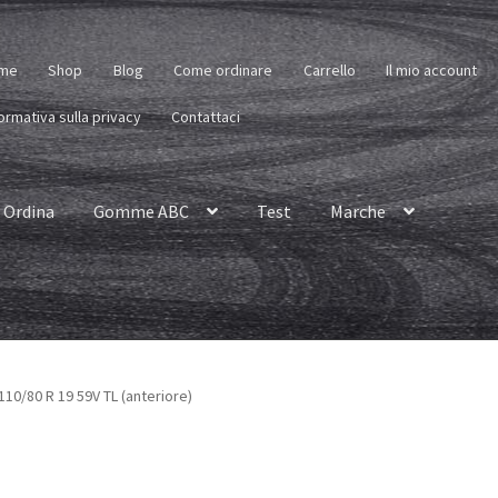
me
Shop
Blog
Come ordinare
Carrello
Il mio account
ormativa sulla privacy
Contattaci
Ordina
Gomme ABC
Test
Marche
110/80 R 19 59V TL (anteriore)