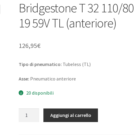
Bridgestone T 32 110/80
19 59V TL (anteriore)
126,95
€
Tipo di pneumatico:
Tubeless (TL)
Asse:
Pneumatico anteriore
20 disponibili
Bridgestone
Aggiungi al carrello
T
32
110/80