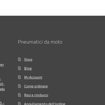
Pneumatici da moto
Shop
per
Blog
My Account
–
ll-
Come ordinare
ada
Resi e rimborsi
5 –
Annullamento dell’ordine