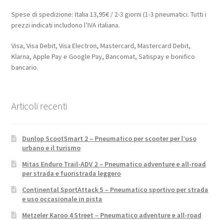
Spese di spedizione: Italia 13,95€ / 2-3 giorni (1-3 pneumatici. Tutti i
prezzi indicati includono l’IVA italiana.
Visa, Visa Debit, Visa Electron, Mastercard, Mastercard Debit,
Klarna, Apple Pay e Google Pay, Bancomat, Satispay e bonifico
bancario.
Articoli recenti
Dunlop ScootSmart 2 – Pneumatico per scooter per l’uso
urbano e il turismo
Mitas Enduro Trail-ADV 2 – Pneumatico adventure e all-road
per strada e fuoristrada leggero
Continental SportAttack 5 – Pneumatico sportivo per strada
e uso occasionale in pista
Metzeler Karoo 4 Street – Pneumatico adventure e all-road