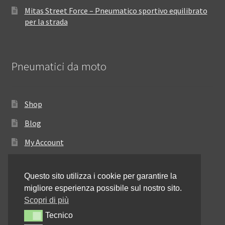
Mitas Street Force – Pneumatico sportivo equilibrato
per la strada
Pneumatici da moto
Shop
Blog
My Account
Come ordinare
Questo sito utilizza i cookie per garantire la
Resi e rimborsi
migliore esperienza possibile sul nostro sito.
Annullamento dell’ordine
Scopri di più
Tecnico
Tecnico
Informativa sulla privacy