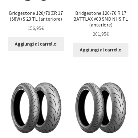
Bridgestone 120/70 ZR 17
Bridgestone 120/70 R 17
(58W) S 23 TL (anteriore)
BATTLAX V03 SMD NHS TL
(anteriore)
156,95
€
201,95
€
Aggiungi al carrello
Aggiungi al carrello