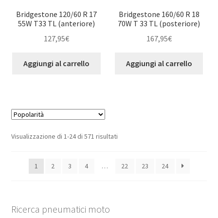
Bridgestone 120/60 R 17
Bridgestone 160/60 R 18
55W T33 TL (anteriore)
70W T 33 TL (posteriore)
127,95
€
167,95
€
Aggiungi al carrello
Aggiungi al carrello
Popolarità
Visualizzazione di 1-24 di 571 risultati
1
2
3
4
…
22
23
24
Ricerca pneumatici moto