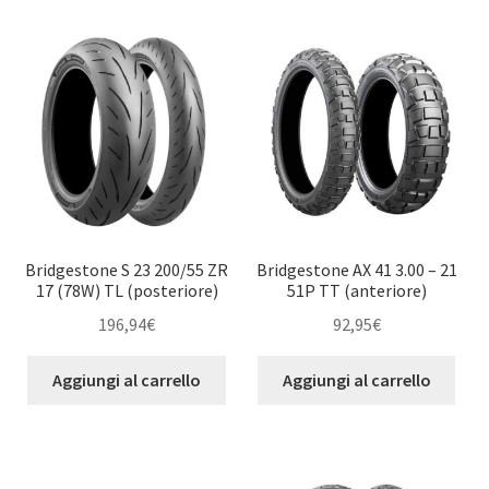
child
Bridgestone S 23 200/55 ZR
Bridgestone AX 41 3.00 – 21
17 (78W) TL (posteriore)
51P TT (anteriore)
196,94
€
92,95
€
Aggiungi al carrello
Aggiungi al carrello