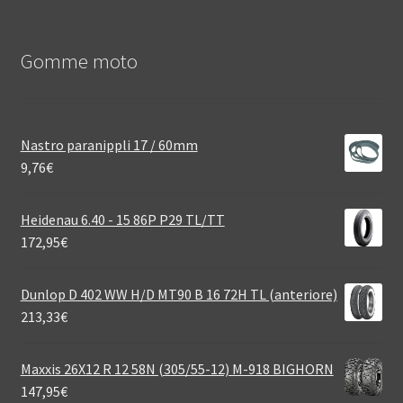
Gomme moto
Nastro paranippli 17 / 60mm
9,76
€
Heidenau 6.40 - 15 86P P29 TL/TT
172,95
€
Dunlop D 402 WW H/D MT90 B 16 72H TL (anteriore)
213,33
€
Maxxis 26X12 R 12 58N (305/55-12) M-918 BIGHORN
147,95
€