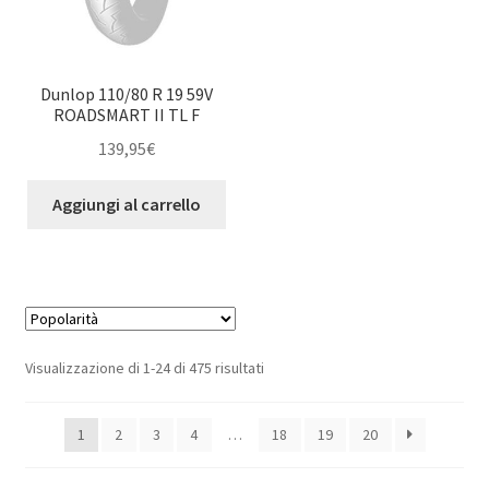
Dunlop 110/80 R 19 59V
ROADSMART II TL F
139,95
€
Aggiungi al carrello
Popolarità
Visualizzazione di 1-24 di 475 risultati
1
2
3
4
…
18
19
20