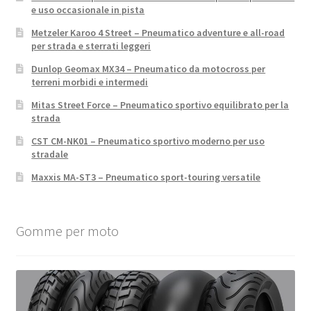
e uso occasionale in pista
Metzeler Karoo 4 Street – Pneumatico adventure e all-road
per strada e sterrati leggeri
Dunlop Geomax MX34 – Pneumatico da motocross per
terreni morbidi e intermedi
Mitas Street Force – Pneumatico sportivo equilibrato per la
strada
CST CM-NK01 – Pneumatico sportivo moderno per uso
stradale
Maxxis MA-ST3 – Pneumatico sport-touring versatile
Gomme per moto