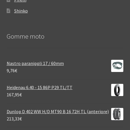
Shinko
Gomme moto
Nastro paranippli 17 / 60mm
9,76
€
Heidenau 6.40 - 15 86P P29 TL/TT
167,95
€
Dunlop D 402 WW H/D MT90 B 16 72H TL (anteriore)
213,33
€