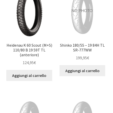
Heidenau K 60 Scout (M+S)
Shinko 180/55 – 19 84H TL
110/80 B 19 59T TL
SR-777WW
(anteriore)
199,95
€
124,95
€
Aggiungi al carrello
Aggiungi al carrello