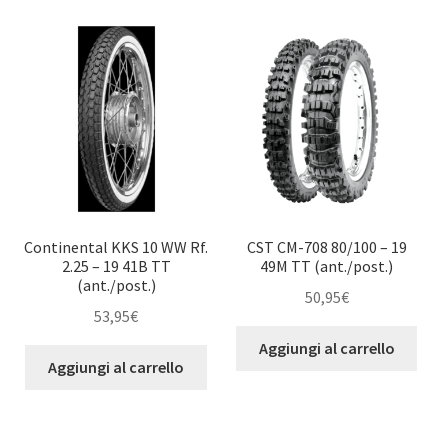
child
Continental KKS 10 WW Rf.
CST CM-708 80/100 – 19
2.25 – 19 41B TT
49M TT (ant./post.)
(ant./post.)
50,95
€
53,95
€
Aggiungi al carrello
Aggiungi al carrello