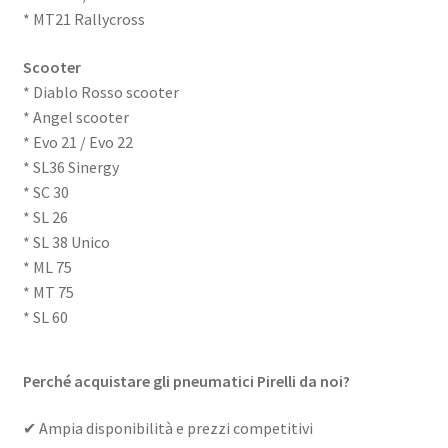
* MT21 Rallycross
Scooter
* Diablo Rosso scooter
* Angel scooter
* Evo 21 / Evo 22
* SL36 Sinergy
* SC 30
* SL 26
* SL 38 Unico
* ML 75
* MT 75
* SL 60
Perché acquistare gli pneumatici Pirelli da noi?
✔ Ampia disponibilità e prezzi competitivi