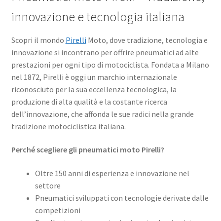
child
innovazione e tecnologia italiana
Bridgestone
Scopri il mondo
Pirelli
Moto, dove tradizione, tecnologia e
Continental
innovazione si incontrano per offrire pneumatici ad alte
prestazioni per ogni tipo di motociclista. Fondata a Milano
CST
nel 1872, Pirelli è oggi un marchio internazionale
riconosciuto per la sua eccellenza tecnologica, la
Dunlop
produzione di alta qualità e la costante ricerca
dell’innovazione, che affonda le sue radici nella grande
Heidenau
tradizione motociclistica italiana.
Perché scegliere gli pneumatici moto Pirelli?
Maxxis
Oltre 150 anni di esperienza e innovazione nel
Metzeler
settore
Pneumatici sviluppati con tecnologie derivate dalle
Michelin
competizioni