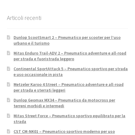
Articoli recenti
Dunlop ScootSmart 2 – Pneumatico per scooter per l’uso
urbano e il turismo
Mitas Enduro Trail-ADV 2 – Pneumatico adventure e all-road
per strada e fuoristrada leggero
Continental SportAttack 5 – Pneumatico sportivo per strada
e uso occasionale in pista
Metzeler Karoo 4 Street – Pneumatico adventure e all-road
per strada e sterrati leggeri
Dunlop Geomax MX34 – Pneumatico da motocross per
terreni morbidi e intermedi
Mitas Street Force – Pneumatico sportivo equilibrato per la
strada
CST CM-NK01 – Pneumatico sportivo moderno per uso