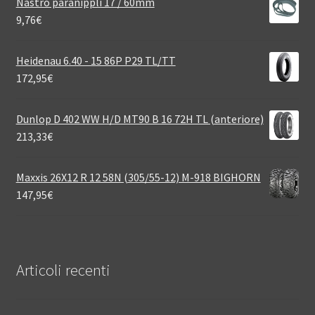
Nastro paranippli 17 / 60mm
9,76
€
Heidenau 6.40 - 15 86P P29 TL/TT
172,95
€
Dunlop D 402 WW H/D MT90 B 16 72H TL (anteriore)
213,33
€
Maxxis 26X12 R 12 58N (305/55-12) M-918 BIGHORN
147,95
€
Articoli recenti