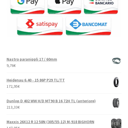
Nastro paranippli 17 / 60mm
9,76
€
Heidenau 6.40 - 15 86P P29 TL/TT
172,95
€
Dunlop D 402 WW H/D MT90 B 16 72H TL (anteriore)
213,33
€
Maxxis 26X12 R 12 58N (305/55-12) M-918 BIGHORN
147,95
€