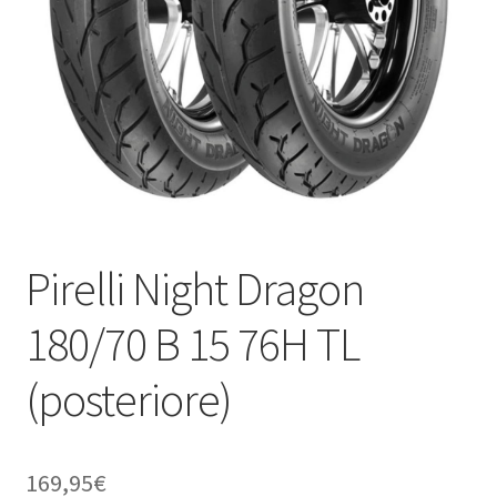
child
Pirelli Night Dragon
180/70 B 15 76H TL
(posteriore)
169,95
€