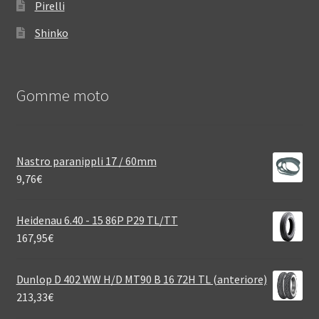
Pirelli
Shinko
Gomme moto
Nastro paranippli 17 / 60mm
9,76
€
Heidenau 6.40 - 15 86P P29 TL/TT
167,95
€
Dunlop D 402 WW H/D MT90 B 16 72H TL (anteriore)
213,33
€