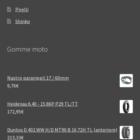
Pirelli
Shinko
Gomme moto
Nastro paranippli 17 / 60mm
9,76
€
Heidenau 6.40 - 15 86P P29 TL/TT
172,95
€
Dunlop D 402 WW H/D MT90 B 16 72H TL (anteriore)
213,33
€