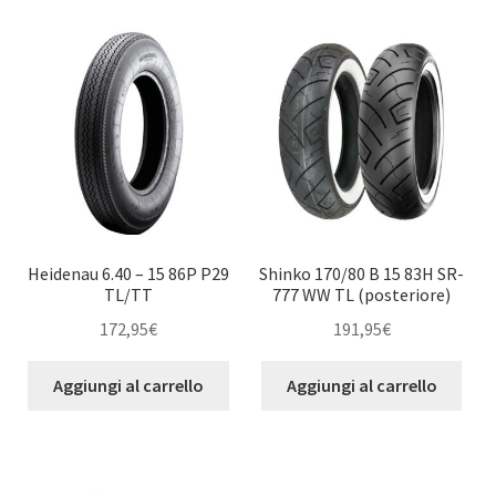
child
Heidenau 6.40 – 15 86P P29
Shinko 170/80 B 15 83H SR-
TL/TT
777 WW TL (posteriore)
172,95
€
191,95
€
Aggiungi al carrello
Aggiungi al carrello