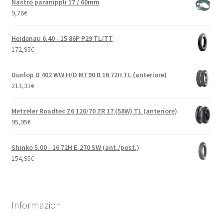
Nastro paranippli 17 / 60mm
9,76
€
Heidenau 6.40 - 15 86P P29 TL/TT
172,95
€
Dunlop D 402 WW H/D MT90 B 16 72H TL (anteriore)
213,33
€
Metzeler Roadtec Z6 120/70 ZR 17 (58W) TL (anteriore)
95,95
€
Shinko 5.00 - 16 72H E-270 SW (ant./post.)
154,95
€
Informazioni