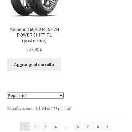
Michelin 160/60 R 15 67H
POWER SHIFT TL
(posteriore)
127,95
€
Aggiungi al carrello
Popolarità
Visualizzazione di 1-24 di 174 risultati
1
2
3
4
…
6
7
8