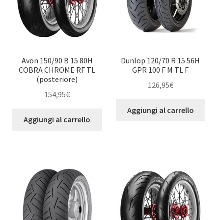
Avon 150/90 B 15 80H
Dunlop 120/70 R 15 56H
COBRA CHROME RF TL
GPR 100 F M TL F
(posteriore)
126,95
€
154,95
€
Aggiungi al carrello
Aggiungi al carrello