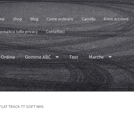
me
Shop
Blog
Come ordinare
Carrello
Il mio account
ormativa sulla privacy
Contattaci
Ordina
Gomme ABC
Test
Marche
9 FLAT TRACK TT SOFT NHS