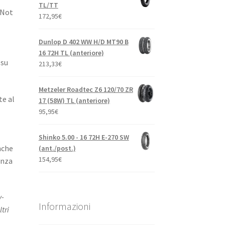
TL/TT
(Not
172,95
€
Dunlop D 402 WW H/D MT90 B
16 72H TL (anteriore)
 su
213,33
€
Metzeler Roadtec Z6 120/70 ZR
te al
17 (58W) TL (anteriore)
95,95
€
Shinko 5.00 - 16 72H E-270 SW
nche
(ant./post.)
154,95
€
enza
y-
Informazioni
tri