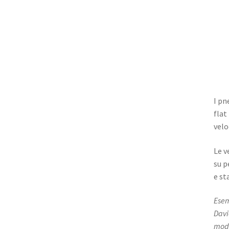
I pn
flat
velo
Le v
su p
e st
Esem
Davi
mode