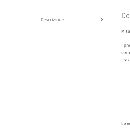
De
Descrizione
Mita
I pn
comp
traz
Le v