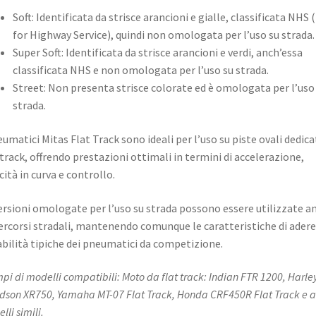
Soft: Identificata da strisce arancioni e gialle, classificata NHS 
for Highway Service), quindi non omologata per l’uso su strada.​
Super Soft: Identificata da strisce arancioni e verdi, anch’essa
classificata NHS e non omologata per l’uso su strada.​
Street: Non presenta strisce colorate ed è omologata per l’uso
strada. ​
eumatici Mitas Flat Track sono ideali per l’uso su piste ovali dedica
 track, offrendo prestazioni ottimali in termini di accelerazione,
cità in curva e controllo.
ersioni omologate per l’uso su strada possono essere utilizzate a
ercorsi stradali, mantenendo comunque le caratteristiche di ader
abilità tipiche dei pneumatici da competizione. ​
pi di modelli compatibili: Moto da flat track: Indian FTR 1200, Harle
dson XR750, Yamaha MT-07 Flat Track, Honda CRF450R Flat Track e al
lli simili.