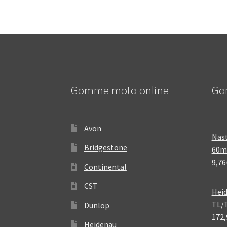
Gomme moto online
Go
Avon
Nast
Bridgestone
60
9,76
Continental
CST
Heid
TL/
Dunlop
172,
Heidenau