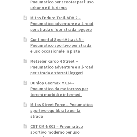
Pneumatico per scooter per l’uso
urbano e il turismo
Mitas Enduro Trail-ADV 2 –
Pneumatico adventure e all-road
per strada e fuoristrada leggero
Continental SportAttack 5 –
Pneumatico sportivo per strada
e uso occasionale in pista
Metzeler Karoo 4 Street –
Pneumatico adventure e all-road
per strada e sterrati leggeri
Dunlop Geomax MX34 –
Pneumatico da motocross per
terreni morbidi e intermedi
Mitas Street Force – Pneumatico
sportivo equilibrato per la
strada
CST CM-NK01 – Pneumatico
sportivo moderno per uso