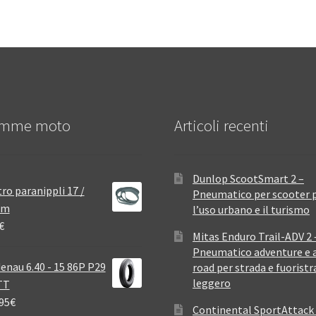
mme moto
Articoli recenti
Dunlop ScootSmart 2 –
ro paranippli 17 /
Pneumatico per scooter 
mm
l’uso urbano e il turismo
€
Mitas Enduro Trail-ADV 2 
Pneumatico adventure e a
enau 6.40 - 15 86P P29
road per strada e fuoristr
leggero
TT
95
€
Continental SportAttack 