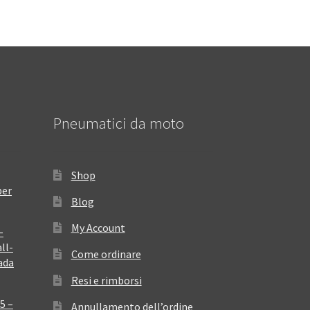
Pneumatici da moto
Shop
per
Blog
My Account
–
ll-
Come ordinare
ada
Resi e rimborsi
5 –
Annullamento dell’ordine