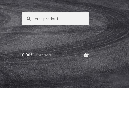
Cerca:
Cerca
0,00
€
0 prodotti