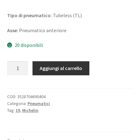
Tipo di pneumatico:
Tubeless (TL)
Asse:
Pneumatico anteriore
20 disponibili
Michelin
Aggiungi al carrello
Commander
3
Cruiser
100/90
COD:
3528704690404
Categoria:
Pneumatici
-
Tag:
19
,
Michelin
19
57H
TL
(anteriore)