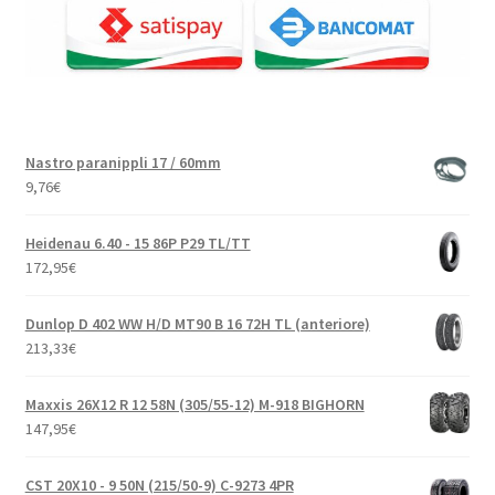
Nastro paranippli 17 / 60mm
9,76
€
Heidenau 6.40 - 15 86P P29 TL/TT
172,95
€
Dunlop D 402 WW H/D MT90 B 16 72H TL (anteriore)
213,33
€
Maxxis 26X12 R 12 58N (305/55-12) M-918 BIGHORN
147,95
€
CST 20X10 - 9 50N (215/50-9) C-9273 4PR