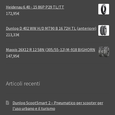
Heidenau 6.40 - 15 86P P29 TL/TT
172,95
€
Dunlop D 402 WW H/D MT90 B 16 72H TL (anteriore)
213,33
€
Maxxis 26X12 R 12 58N (305/55-12) M-918 BIGHORN
147,95
€
Articoli recenti
Dunlop ScootSmart 2 – Pneumatico per scooter per
l’uso urbano e il turismo