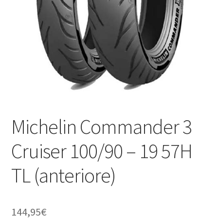
child
Michelin Commander 3
Cruiser 100/90 – 19 57H
TL (anteriore)
144,95
€