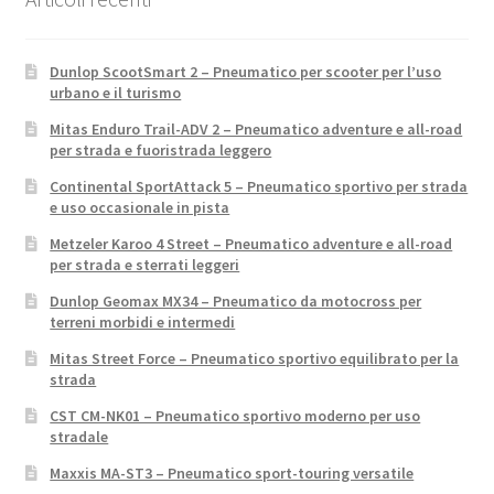
Dunlop ScootSmart 2 – Pneumatico per scooter per l’uso
urbano e il turismo
Mitas Enduro Trail-ADV 2 – Pneumatico adventure e all-road
per strada e fuoristrada leggero
Continental SportAttack 5 – Pneumatico sportivo per strada
e uso occasionale in pista
Metzeler Karoo 4 Street – Pneumatico adventure e all-road
per strada e sterrati leggeri
Dunlop Geomax MX34 – Pneumatico da motocross per
terreni morbidi e intermedi
Mitas Street Force – Pneumatico sportivo equilibrato per la
strada
CST CM-NK01 – Pneumatico sportivo moderno per uso
stradale
Maxxis MA-ST3 – Pneumatico sport-touring versatile