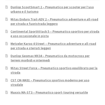
Dunlop ScootSmart 2 – Pneumatico per scooter per l’uso
urbano e il turismo
Mitas Enduro Trail-ADV 2 – Pneumatico adventure e all-road
per strada e fuoristrada leggero
Continental SportAttack 5 – Pneumatico sportivo per strada
e uso occasionale in pista
Metzeler Karoo 4 Street – Pneumatico adventure e all-road
per strada e sterrati leggeri
Dunlop Geomax MX34 – Pneumatico da motocross per
terreni morbidi e intermedi
Mitas Street Force – Pneumatico sportivo equilibrato per la
strada
CST CM-NK01 – Pneumatico sportivo moderno per uso
stradale
Maxxis MA-ST3 – Pneumatico sport-touring versatile