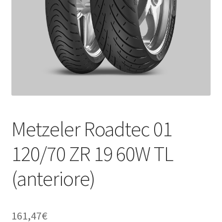
child
Metzeler Roadtec 01
120/70 ZR 19 60W TL
(anteriore)
161,47
€