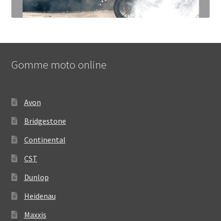
Gomme moto online
Avon
Bridgestone
Continental
CST
Dunlop
Heidenau
Maxxis