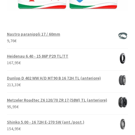
Nastro paranippli 17 / 60mm
9,76
€
Heidenau 6.40 - 15 86P P29 TL/TT
167,95
€
Dunlop D 402 WW H/D MT90 B 16 72H TL (anteriore)
213,33
€
Metzeler Roadtec Z6 120/70 ZR 17 (58W) TL (anteriore)
95,95
€
Shinko 5.00 - 16 72H E-270 SW (ant./post.)
154,95
€