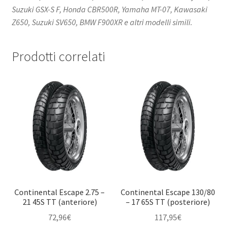
Suzuki GSX-S F, Honda CBR500R, Yamaha MT-07, Kawasaki
Z650, Suzuki SV650, BMW F900XR e altri modelli simili.
Prodotti correlati
Continental Escape 2.75 –
Continental Escape 130/80
21 45S TT (anteriore)
– 17 65S TT (posteriore)
72,96
€
117,95
€