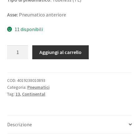
Asse:
Pneumatico anteriore
11 disponibili
Continental
Aggiungi al carrello
Scoot
110/70
-
13
COD:
4019238010893
Categoria:
Pneumatici
48S
Tag:
13
,
Continental
TL
(anteriore)
quantità
Descrizione