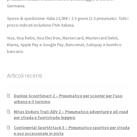
Germania.
Spese di spedizione: Italia 13,95€ / 2-3 giorni (1-3 pneumatici. Tutti i
prezzi indicati includono l’IVA italiana.
Visa, Visa Debit, Visa Electron, Mastercard, Mastercard Debit,
Klarna, Apple Pay e Google Pay, Bancomat, Satispay e bonifico
bancario.
Articoli recenti
Dunlop ScootSmart 2 – Pneumatico per scooter per l’uso
urbano e il turismo
Mitas Enduro Trail-ADV 2 – Pneumatico adventure e all-road
per strada e fuoristrada leggero
Continental SportAttack 5 – Pneumatico sportivo per strada
e uso occasionale in pista