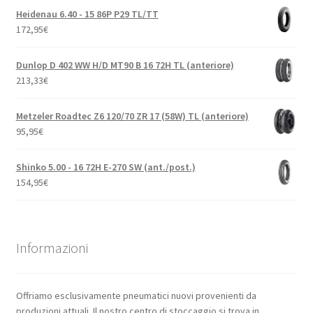
Heidenau 6.40 - 15 86P P29 TL/TT
172,95
€
Dunlop D 402 WW H/D MT90 B 16 72H TL (anteriore)
213,33
€
Metzeler Roadtec Z6 120/70 ZR 17 (58W) TL (anteriore)
95,95
€
Shinko 5.00 - 16 72H E-270 SW (ant./post.)
154,95
€
Informazioni
Offriamo esclusivamente pneumatici nuovi provenienti da
produzioni attuali. Il nostro centro di stoccaggio si trova in