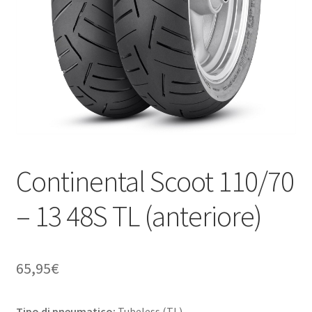
child
Continental Scoot 110/70
– 13 48S TL (anteriore)
65,95
€
Tipo di pneumatico:
Tubeless (TL)