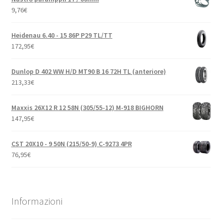
9,76
€
Heidenau 6.40 - 15 86P P29 TL/TT
172,95
€
Dunlop D 402 WW H/D MT90 B 16 72H TL (anteriore)
213,33
€
Maxxis 26X12 R 12 58N (305/55-12) M-918 BIGHORN
147,95
€
CST 20X10 - 9 50N (215/50-9) C-9273 4PR
76,95
€
Informazioni