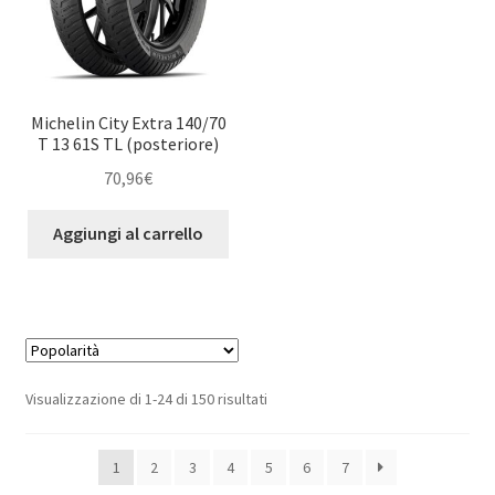
Michelin City Extra 140/70
T 13 61S TL (posteriore)
70,96
€
Aggiungi al carrello
Popolarità
Visualizzazione di 1-24 di 150 risultati
1
2
3
4
5
6
7