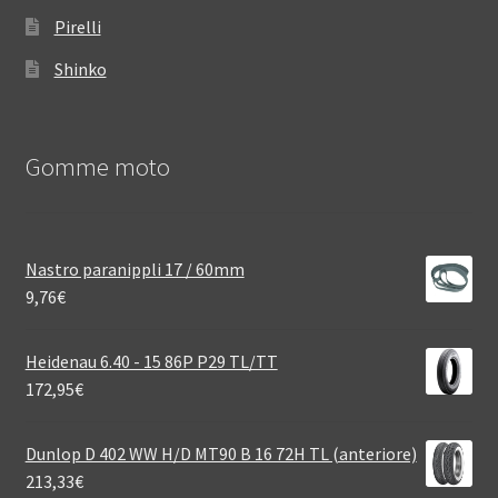
Pirelli
Shinko
Gomme moto
Nastro paranippli 17 / 60mm
9,76
€
Heidenau 6.40 - 15 86P P29 TL/TT
172,95
€
Dunlop D 402 WW H/D MT90 B 16 72H TL (anteriore)
213,33
€