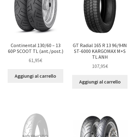
Continental 130/60 – 13
GT Radial 165 R 13 96/94N
60P SCOOT TL (ant./post.)
ST-6000 KARGOMAX M+S
TL ANH
61,95
€
107,95
€
Aggiungi al carrello
Aggiungi al carrello