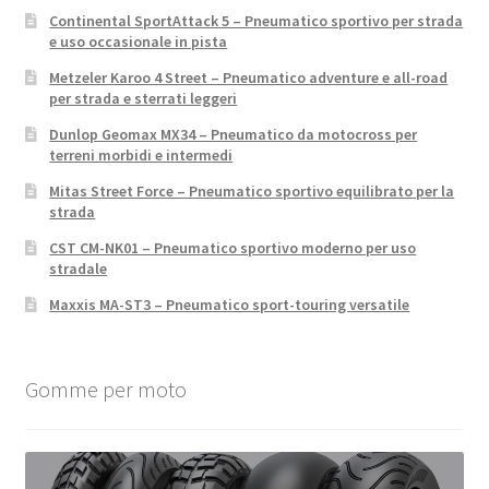
Continental SportAttack 5 – Pneumatico sportivo per strada
e uso occasionale in pista
Metzeler Karoo 4 Street – Pneumatico adventure e all-road
per strada e sterrati leggeri
Dunlop Geomax MX34 – Pneumatico da motocross per
terreni morbidi e intermedi
Mitas Street Force – Pneumatico sportivo equilibrato per la
strada
CST CM-NK01 – Pneumatico sportivo moderno per uso
stradale
Maxxis MA-ST3 – Pneumatico sport-touring versatile
Gomme per moto