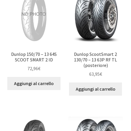
Dunlop 150/70 – 13 64S
Dunlop ScootSmart 2
SCOOT SMART 2 ID
130/70 – 13 63P RF TL
(posteriore)
72,96
€
63,95
€
Aggiungi al carrello
Aggiungi al carrello