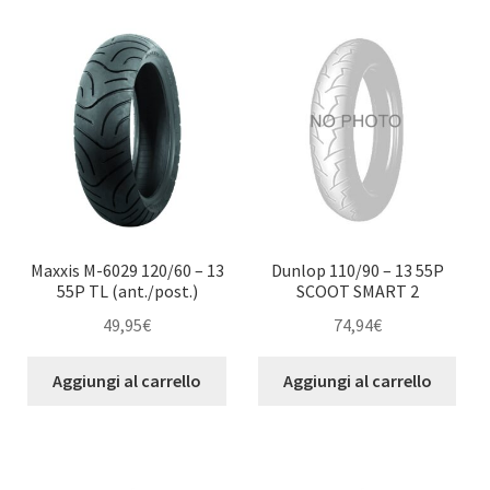
child
Maxxis M-6029 120/60 – 13
Dunlop 110/90 – 13 55P
55P TL (ant./post.)
SCOOT SMART 2
49,95
€
74,94
€
Aggiungi al carrello
Aggiungi al carrello