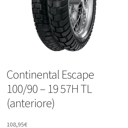
child
Continental Escape
100/90 – 19 57H TL
(anteriore)
108,95
€