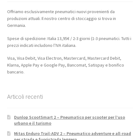
Offriamo esclusivamente pneumatici nuovi provenienti da
produzioni attuali. Il nostro centro di stoccaggio si trova in
Germania.
Spese di spedizione: Italia 13,95€ / 2-3 giorni (1-3 pneumatici. Tutti i
prezzi indicati includono l’IVA italiana.
Visa, Visa Debit, Visa Electron, Mastercard, Mastercard Debit,
Klarna, Apple Pay e Google Pay, Bancomat, Satispay e bonifico
bancario.
Articoli recenti
Dunlop ScootSmart 2 – Pneumatico per scooter per l’uso
urbano e il turismo
Mitas Enduro Trail-ADV 2 – Pneumatico adventure e all-road
per strada e fuoristrada leggero