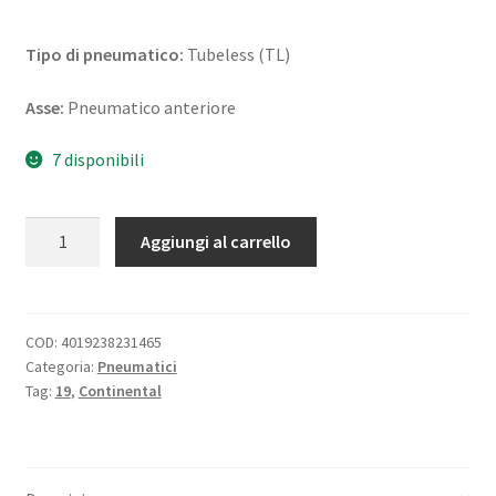
Tipo di pneumatico:
Tubeless (TL)
Asse:
Pneumatico anteriore
7 disponibili
Continental
Aggiungi al carrello
Escape
100/90
-
19
COD:
4019238231465
Categoria:
Pneumatici
57H
Tag:
19
,
Continental
TL
(anteriore)
quantità