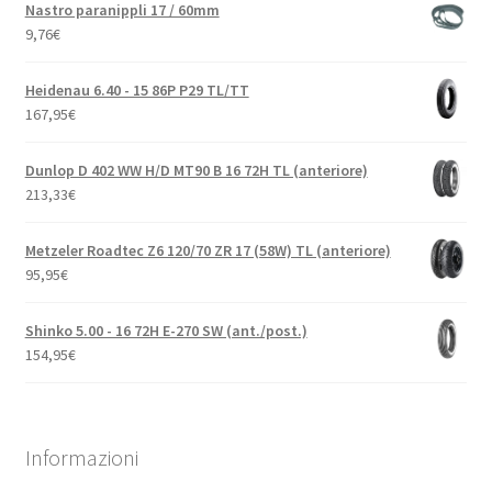
Nastro paranippli 17 / 60mm
9,76
€
Heidenau 6.40 - 15 86P P29 TL/TT
167,95
€
Dunlop D 402 WW H/D MT90 B 16 72H TL (anteriore)
213,33
€
Metzeler Roadtec Z6 120/70 ZR 17 (58W) TL (anteriore)
95,95
€
Shinko 5.00 - 16 72H E-270 SW (ant./post.)
154,95
€
Informazioni