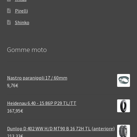
Pirelli
Shinko
Gomme moto
Nastro paranippli 17 / 60mm
9,76
€
Heidenau 6.40 - 15 86P P29 TL/TT
167,95
€
Dunlop D 402 WW H/D MT90 B 16 72H TL (anteriore)
213,33
€