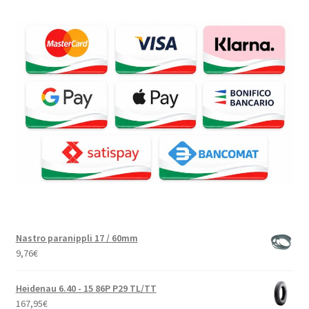
Nastro paranippli 17 / 60mm
9,76
€
Heidenau 6.40 - 15 86P P29 TL/TT
167,95
€