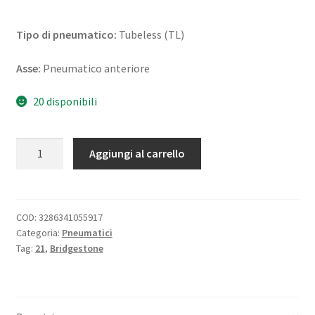
Tipo di pneumatico:
Tubeless (TL)
Asse:
Pneumatico anteriore
20 disponibili
Bridgestone
Aggiungi al carrello
A
41
90/90
-
COD:
3286341055917
Categoria:
Pneumatici
21
Tag:
21
,
Bridgestone
(54V)
TL
UM
(anteriore)