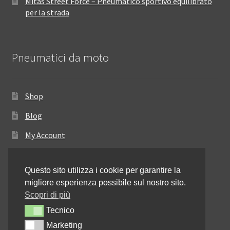
Mitas Street Force – Pneumatico sportivo equilibrato
per la strada
Pneumatici da moto
Shop
Blog
My Account
Come ordinare
Questo sito utilizza i cookie per garantire la
Resi e rimborsi
migliore esperienza possibile sul nostro sito.
Annullamento dell’ordine
Scopri di più
Tecnico
Tecnico
Informativa sulla privacy
Marketing
Marketing