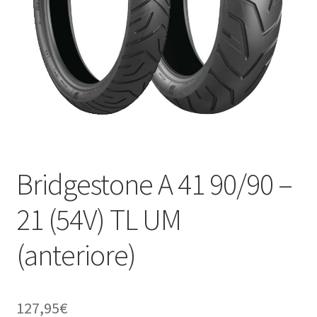
child
Bridgestone A 41 90/90 –
21 (54V) TL UM
(anteriore)
127,95
€