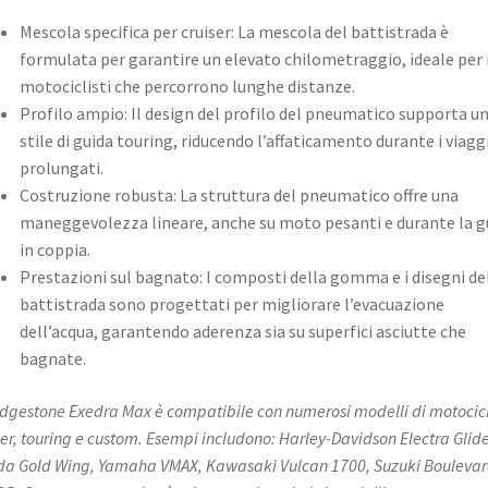
Mescola specifica per cruiser: La mescola del battistrada è
formulata per garantire un elevato chilometraggio, ideale per 
motociclisti che percorrono lunghe distanze. ​
Profilo ampio: Il design del profilo del pneumatico supporta u
stile di guida touring, riducendo l’affaticamento durante i viagg
prolungati. ​
Costruzione robusta: La struttura del pneumatico offre una
maneggevolezza lineare, anche su moto pesanti e durante la g
in coppia. ​
Prestazioni sul bagnato: I composti della gomma e i disegni de
battistrada sono progettati per migliorare l’evacuazione
dell’acqua, garantendo aderenza sia su superfici asciutte che
bagnate. ​
ridgestone Exedra Max è compatibile con numerosi modelli di motocic
ser, touring e custom. Esempi includono: Harley-Davidson Electra Glide
a Gold Wing, Yamaha VMAX, Kawasaki Vulcan 1700, Suzuki Bouleva