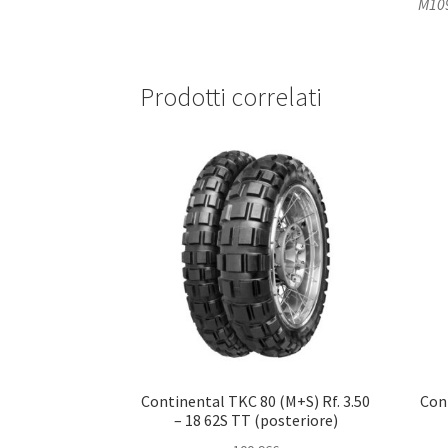
M109
Prodotti correlati
Continental TKC 80 (M+S) Rf. 3.50
Con
– 18 62S TT (posteriore)