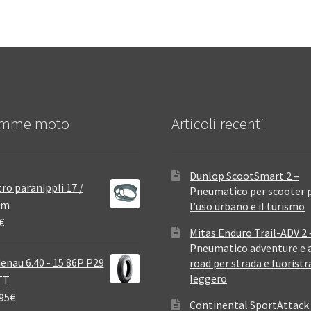
mme moto
Articoli recenti
Dunlop ScootSmart 2 –
ro paranippli 17 /
Pneumatico per scooter 
mm
l’uso urbano e il turismo
€
Mitas Enduro Trail-ADV 2 
Pneumatico adventure e a
enau 6.40 - 15 86P P29
road per strada e fuoristr
leggero
TT
95
€
Continental SportAttack 