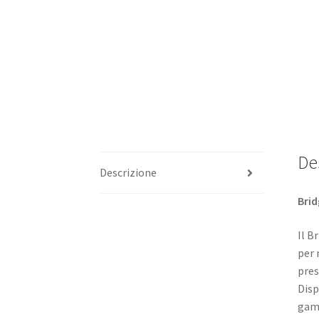
De
Descrizione
Brid
Il B
per 
pres
Disp
gamm