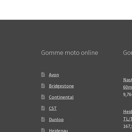
Gomme moto online
Go
Avon
Nast
Bridgestone
60
9,76
Continental
CST
Heid
TL/
Dunlop
167,
Heidenau