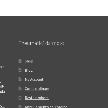
Pneumatici da moto
Shop
per
Blog
My Account
–
ll-
Come ordinare
ada
Resi e rimborsi
5 –
Annullamento dell’ordine