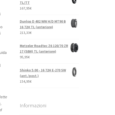
TL/TT
167,95
€
i
Dunlop D 402 WW H/D MT90 B
no
16 72H TL (anteriore)
213,33
€
i
Metzeler Roadtec Z6 120/70 ZR
17 (58W) TL (anteriore)
uida
95,95
€
l
Shinko 5.00 - 16 72H E-270 SW
(ant./post.)
154,95
€
lette
,
Informazioni
rd