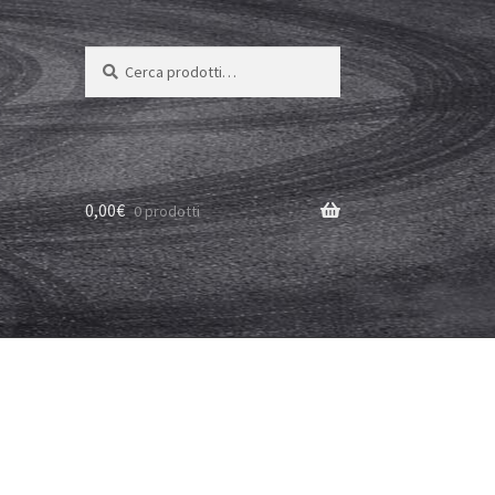
Cerca:
Cerca
0,00
€
0 prodotti