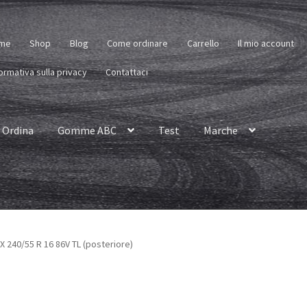
me
Shop
Blog
Come ordinare
Carrello
Il mio account
ormativa sulla privacy
Contattaci
Ordina
Gomme ABC
Test
Marche
 240/55 R 16 86V TL (posteriore)