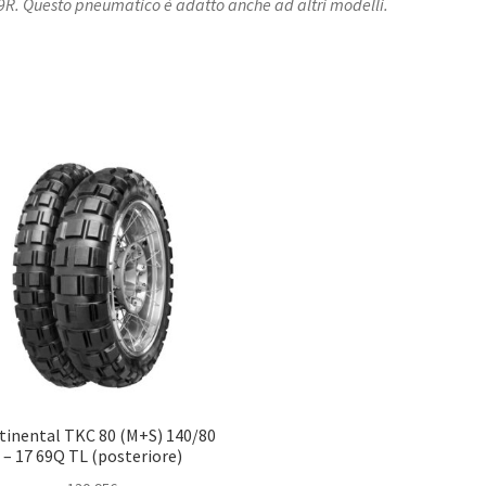
R. Questo pneumatico è adatto anche ad altri modelli.​
tinental TKC 80 (M+S) 140/80
– 17 69Q TL (posteriore)