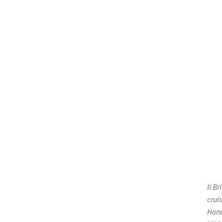
Il B
crui
Hond