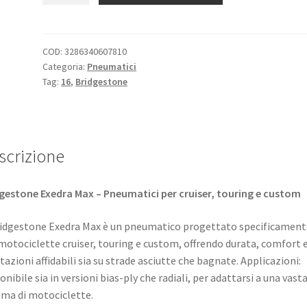
MAX
240/55
R
COD:
3286340607810
Categoria:
Pneumatici
16
Tag:
16
,
Bridgestone
86V
TL
(posteriore)
quantità
scrizione
gestone Exedra Max – Pneumatici per cruiser, touring e custom
ridgestone Exedra Max è un pneumatico progettato specificament
motociclette cruiser, touring e custom, offrendo durata, comfort 
tazioni affidabili sia su strade asciutte che bagnate. ​Applicazioni:
onibile sia in versioni bias-ply che radiali, per adattarsi a una vast
a di motociclette. ​