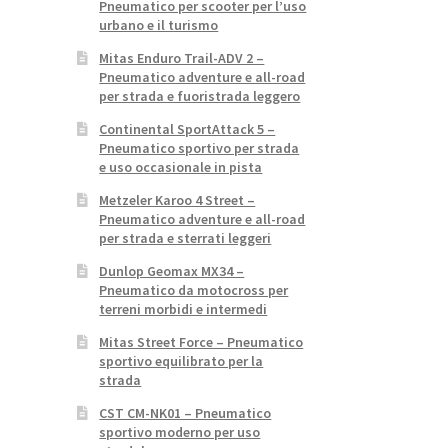
Pneumatico per scooter per l’uso
urbano e il turismo
Mitas Enduro Trail-ADV 2 –
Pneumatico adventure e all-road
per strada e fuoristrada leggero
Continental SportAttack 5 –
Pneumatico sportivo per strada
e uso occasionale in pista
Metzeler Karoo 4 Street –
Pneumatico adventure e all-road
per strada e sterrati leggeri
Dunlop Geomax MX34 –
Pneumatico da motocross per
terreni morbidi e intermedi
Mitas Street Force – Pneumatico
sportivo equilibrato per la
strada
CST CM-NK01 – Pneumatico
sportivo moderno per uso