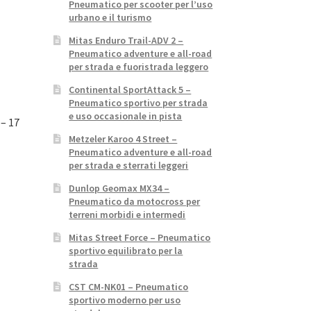
Pneumatico per scooter per l’uso
urbano e il turismo
Mitas Enduro Trail-ADV 2 –
Pneumatico adventure e all-road
per strada e fuoristrada leggero
Continental SportAttack 5 –
Pneumatico sportivo per strada
e uso occasionale in pista
– 17
Metzeler Karoo 4 Street –
Pneumatico adventure e all-road
per strada e sterrati leggeri
Dunlop Geomax MX34 –
Pneumatico da motocross per
terreni morbidi e intermedi
Mitas Street Force – Pneumatico
sportivo equilibrato per la
strada
CST CM-NK01 – Pneumatico
sportivo moderno per uso