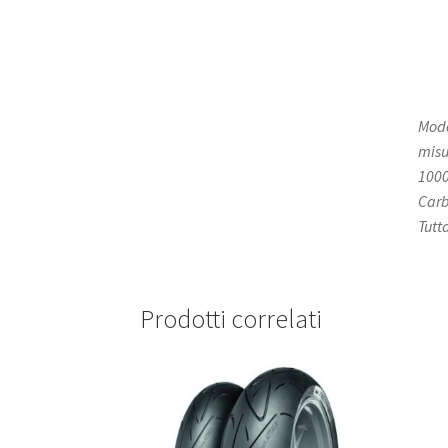
Mode
misu
1000
Carb
Tutt
Prodotti correlati