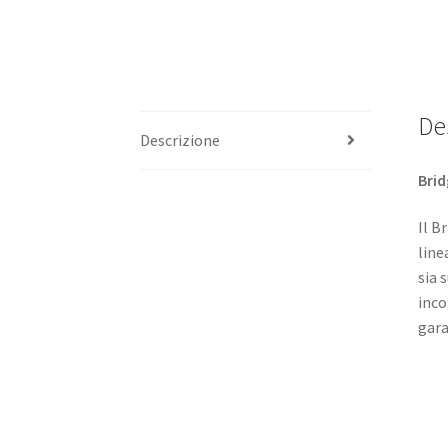
De
Descrizione
Brid
Il B
line
sia 
inco
gara