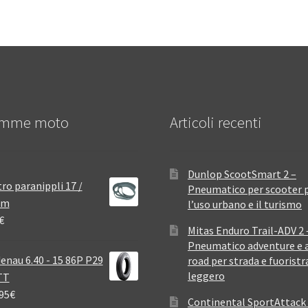
mme moto
Articoli recenti
Dunlop ScootSmart 2 –
ro paranippli 17 /
Pneumatico per scooter 
mm
l’uso urbano e il turismo
€
Mitas Enduro Trail-ADV 2 
Pneumatico adventure e a
enau 6.40 - 15 86P P29
road per strada e fuoristr
leggero
TT
95
€
Continental SportAttack 