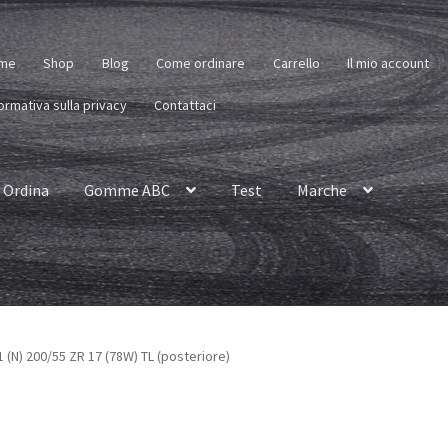
me
Shop
Blog
Come ordinare
Carrello
Il mio account
ormativa sulla privacy
Contattaci
Ordina
Gomme ABC
Test
Marche
 (N) 200/55 ZR 17 (78W) TL (posteriore)