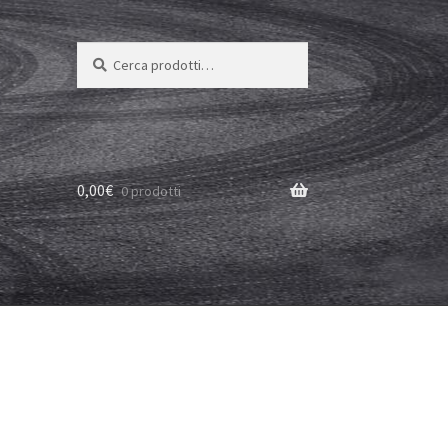
Cerca:
Cerca
0,00
€
0 prodotti