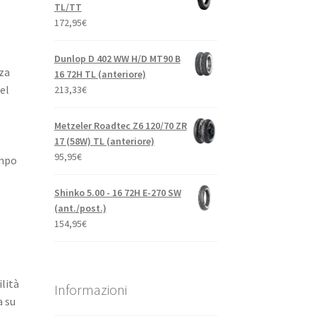
TL/TT
172,95
€
Dunlop D 402 WW H/D MT90 B
nza
16 72H TL (anteriore)
el
213,33
€
Metzeler Roadtec Z6 120/70 ZR
17 (58W) TL (anteriore)
95,95
€
empo
Shinko 5.00 - 16 72H E-270 SW
(ant./post.)
154,95
€
ilità
Informazioni
a su