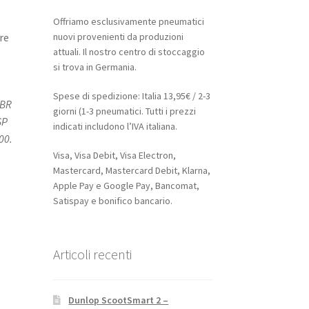
Offriamo esclusivamente pneumatici
re
nuovi provenienti da produzioni
attuali. Il nostro centro di stoccaggio
si trova in Germania.
Spese di spedizione: Italia 13,95€ / 2-3
CBR
giorni (1-3 pneumatici. Tutti i prezzi
SP
indicati includono l’IVA italiana.
00.
Visa, Visa Debit, Visa Electron,
Mastercard, Mastercard Debit, Klarna,
Apple Pay e Google Pay, Bancomat,
Satispay e bonifico bancario.
Articoli recenti
Dunlop ScootSmart 2 –