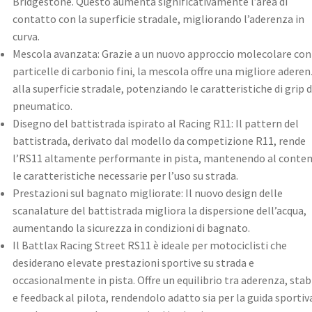
Bridgestone. Questo aumenta significativamente l’area di
contatto con la superficie stradale, migliorando l’aderenza in
curva. ​
Mescola avanzata: Grazie a un nuovo approccio molecolare con
particelle di carbonio fini, la mescola offre una migliore adere
alla superficie stradale, potenziando le caratteristiche di grip d
pneumatico. ​
Disegno del battistrada ispirato al Racing R11: Il pattern del
battistrada, derivato dal modello da competizione R11, rende
l’RS11 altamente performante in pista, mantenendo al cont
le caratteristiche necessarie per l’uso su strada. ​
Prestazioni sul bagnato migliorate: Il nuovo design delle
scanalature del battistrada migliora la dispersione dell’acqua,
aumentando la sicurezza in condizioni di bagnato. ​
Il Battlax Racing Street RS11 è ideale per motociclisti che
desiderano elevate prestazioni sportive su strada e
occasionalmente in pista. Offre un equilibrio tra aderenza, stab
e feedback al pilota, rendendolo adatto sia per la guida sportiv