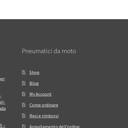
Pneumatici da moto
Shop
per
Blog
My Account
–
ll-
Come ordinare
ada
Resi e rimborsi
5 –
Annullamento dell’ordine