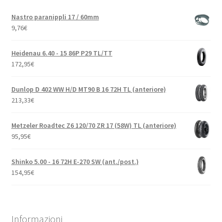
Nastro paranippli 17 / 60mm
9,76
€
Heidenau 6.40 - 15 86P P29 TL/TT
172,95
€
Dunlop D 402 WW H/D MT90 B 16 72H TL (anteriore)
213,33
€
Metzeler Roadtec Z6 120/70 ZR 17 (58W) TL (anteriore)
95,95
€
Shinko 5.00 - 16 72H E-270 SW (ant./post.)
154,95
€
Informazioni