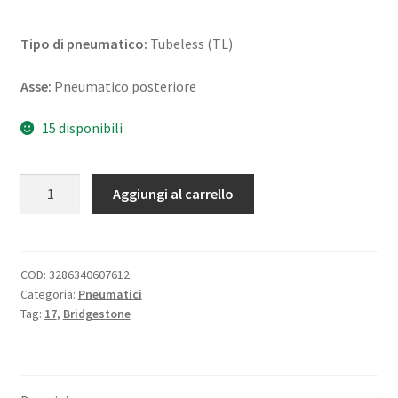
Tipo di pneumatico:
Tubeless (TL)
Asse:
Pneumatico posteriore
15 disponibili
Bridgestone
Aggiungi al carrello
E-
MAX
200/50
ZR
COD:
3286340607612
Categoria:
Pneumatici
17
Tag:
17
,
Bridgestone
(75W)
TL
(posteriore)
quantità