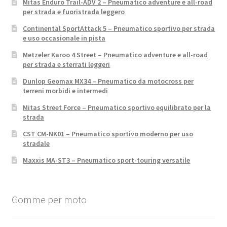
Mitas Enduro Trail-ADV 2 – Pneumatico adventure e all-road
per strada e fuoristrada leggero
Continental SportAttack 5 – Pneumatico sportivo per strada
e uso occasionale in pista
Metzeler Karoo 4 Street – Pneumatico adventure e all-road
per strada e sterrati leggeri
Dunlop Geomax MX34 – Pneumatico da motocross per
terreni morbidi e intermedi
Mitas Street Force – Pneumatico sportivo equilibrato per la
strada
CST CM-NK01 – Pneumatico sportivo moderno per uso
stradale
Maxxis MA-ST3 – Pneumatico sport-touring versatile
Gomme per moto