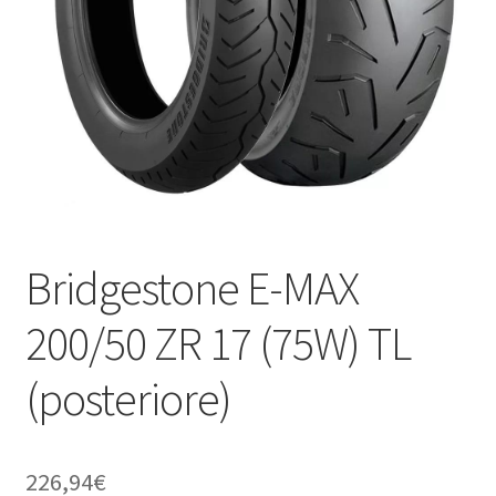
child
Bridgestone E-MAX
200/50 ZR 17 (75W) TL
(posteriore)
226,94
€