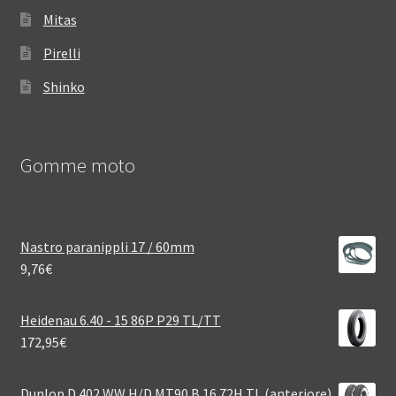
Mitas
Pirelli
Shinko
Gomme moto
Nastro paranippli 17 / 60mm
9,76
€
Heidenau 6.40 - 15 86P P29 TL/TT
172,95
€
Dunlop D 402 WW H/D MT90 B 16 72H TL (anteriore)