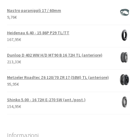
Nastro paranippli 17 / 60mm
9,76
€
Heidenau 6.40 - 15 86P P29 TL/TT
167,95
€
Dunlop D 402 WW H/D MT90 B 16 72H TL (anteriore)
213,33
€
Metzeler Roadtec Z6 120/70 ZR 17 (58W) TL (anteriore)
95,95
€
Shinko 5.00 - 16 72H E-270 SW (ant./post.)
154,95
€
Informazioni