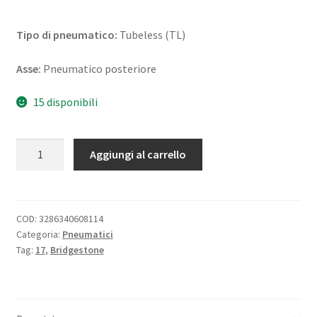
Tipo di pneumatico:
Tubeless (TL)
Asse:
Pneumatico posteriore
15 disponibili
Bridgestone
Aggiungi al carrello
E-
MAX
190/60
R
COD:
3286340608114
Categoria:
Pneumatici
17
Tag:
17
,
Bridgestone
78V
TL
(posteriore)
quantità