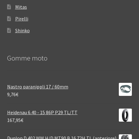
Mitas
Pirelli
Shinko
Gomme moto
Nastro paranippli 17 / 60mm
9,76
€
Heidenau 6.40 - 15 86P P29 TL/TT
167,95
€
Dunlop D 402 WW H/D MT90 B 16 72H TL (anteriore)