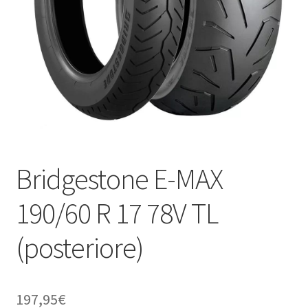
child
Bridgestone E-MAX
190/60 R 17 78V TL
(posteriore)
197,95
€