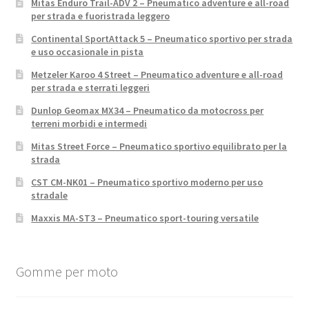
Mitas Enduro Trail-ADV 2 – Pneumatico adventure e all-road
per strada e fuoristrada leggero
Continental SportAttack 5 – Pneumatico sportivo per strada
e uso occasionale in pista
Metzeler Karoo 4 Street – Pneumatico adventure e all-road
per strada e sterrati leggeri
Dunlop Geomax MX34 – Pneumatico da motocross per
terreni morbidi e intermedi
Mitas Street Force – Pneumatico sportivo equilibrato per la
strada
CST CM-NK01 – Pneumatico sportivo moderno per uso
stradale
Maxxis MA-ST3 – Pneumatico sport-touring versatile
Gomme per moto