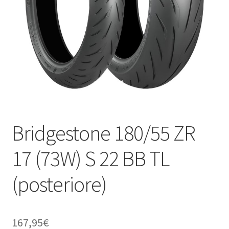
child
Bridgestone 180/55 ZR
17 (73W) S 22 BB TL
(posteriore)
167,95
€