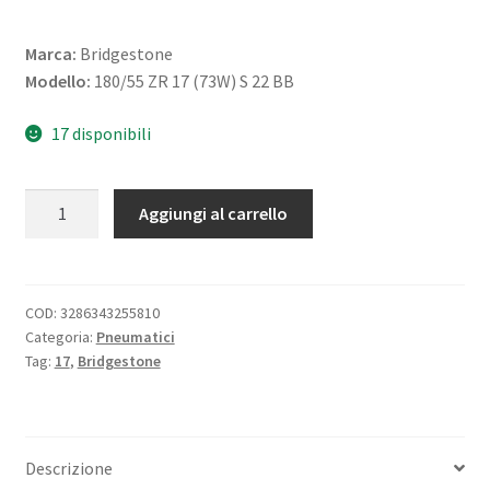
Marca:
Bridgestone
Modello:
180/55 ZR 17 (73W) S 22 BB
17 disponibili
Bridgestone
Aggiungi al carrello
180/55
ZR
17
(73W)
COD:
3286343255810
Categoria:
Pneumatici
S
Tag:
17
,
Bridgestone
22
BB
TL
(posteriore)
Descrizione
quantità