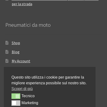
per la strada
Pneumatici da moto
Shop
Blog
My Account
Come ordinare
Questo sito utilizza i cookie per garantire la
Resi e rimborsi
migliore esperienza possibile sul nostro sito.
Annullamento dell’ordine
Scopri di più
Tecnico
Tecnico
Informativa sulla privacy
Marketing
Marketing
Contattaci