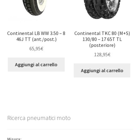
Continental LB WW 3.50 – 8
Continental TKC 80 (M+S)
46J TT (ant./post.)
130/80 – 17 65T TL
(posteriore)
65,95
€
128,95
€
Aggiungi al carrello
Aggiungi al carrello
Ricerca pneumatici moto
Misura: