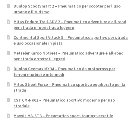
Dunlop ScootSmart 2 – Pneumatico per scooter per l’uso
urbano e il turismo
Mitas Enduro Trail-ADV 2 – Pneumatico adventure e all-road
per strada e fuoristrada leggero
Continental SportAttack 5 – Pneumatico sportivo per strada
e uso occasionale in pista
Metzeler Karoo 4 Street – Pneumatico adventure e all-road
per strada e sterrati leggeri
Dunlop Geomax MX34 – Pneumatico da motocross per
terreni morbidi e intermedi
Mitas Street Force – Pneumatico sportivo equilibrato per la
strada
CST CM-NK01 – Pneumatico sportivo moderno per uso
stradale
Maxxis MA-ST3 – Pneumatico sport-touring versatile