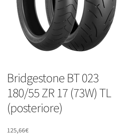
child
Bridgestone BT 023
180/55 ZR 17 (73W) TL
(posteriore)
125,66
€