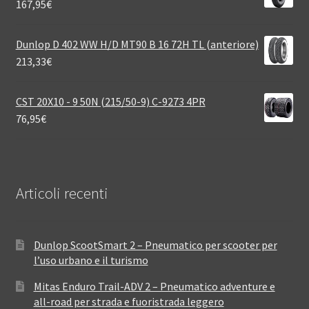
167,95
€
Dunlop D 402 WW H/D MT90 B 16 72H TL (anteriore)
213,33
€
CST 20X10 - 9 50N (215/50-9) C-9273 4PR
76,95
€
Articoli recenti
Dunlop ScootSmart 2 – Pneumatico per scooter per
l’uso urbano e il turismo
Mitas Enduro Trail-ADV 2 – Pneumatico adventure e
all-road per strada e fuoristrada leggero