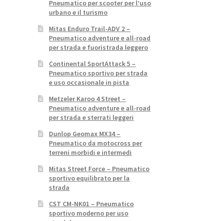
Pneumatico per scooter per l’uso
urbano e il turismo
Mitas Enduro Trail-ADV 2 –
Pneumatico adventure e all-road
per strada e fuoristrada leggero
Continental SportAttack 5 –
Pneumatico sportivo per strada
e uso occasionale in pista
Metzeler Karoo 4 Street –
Pneumatico adventure e all-road
per strada e sterrati leggeri
Dunlop Geomax MX34 –
Pneumatico da motocross per
terreni morbidi e intermedi
Mitas Street Force – Pneumatico
sportivo equilibrato per la
strada
CST CM-NK01 – Pneumatico
sportivo moderno per uso