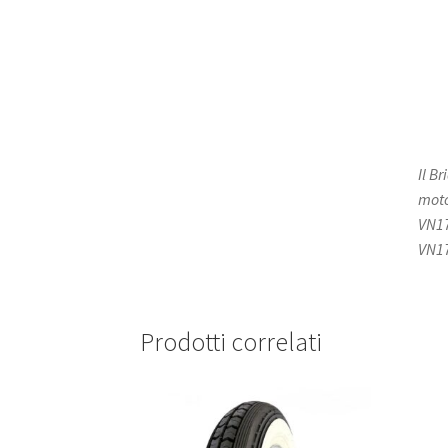
Il B
moto
VN17
VN17
Prodotti correlati