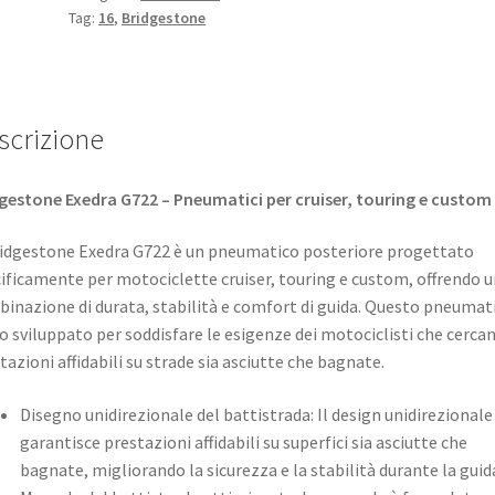
Tag:
16
,
Bridgestone
scrizione
gestone Exedra G722 – Pneumatici per cruiser, touring e custom
ridgestone Exedra G722 è un pneumatico posteriore progettato
ificamente per motociclette cruiser, touring e custom, offrendo 
inazione di durata, stabilità e comfort di guida. Questo pneumat
o sviluppato per soddisfare le esigenze dei motociclisti che cerca
tazioni affidabili su strade sia asciutte che bagnate. ​
Disegno unidirezionale del battistrada: Il design unidirezionale
garantisce prestazioni affidabili su superfici sia asciutte che
bagnate, migliorando la sicurezza e la stabilità durante la guida.