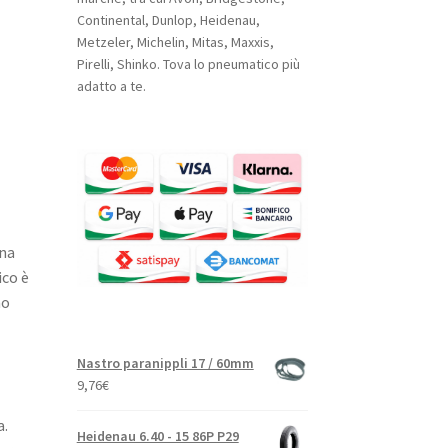
Continental, Dunlop, Heidenau,
Metzeler, Michelin, Mitas, Maxxis,
Pirelli, Shinko. Tova lo pneumatico più
adatto a te.
una
ico è
no
Nastro paranippli 17 / 60mm
9,76
€
 ​
Heidenau 6.40 - 15 86P P29