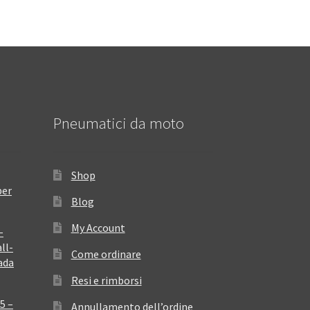
Pneumatici da moto
Shop
per
Blog
My Account
–
ll-
Come ordinare
ada
Resi e rimborsi
5 –
Annullamento dell’ordine