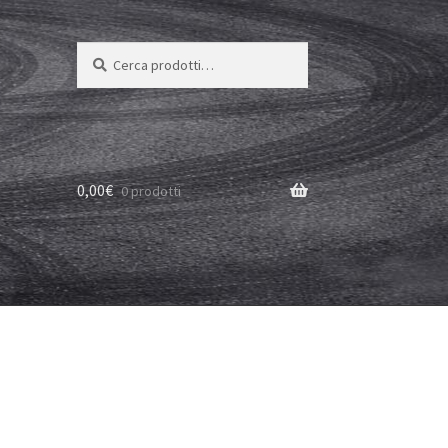
Cerca:
Cerca
0,00
€
0 prodotti