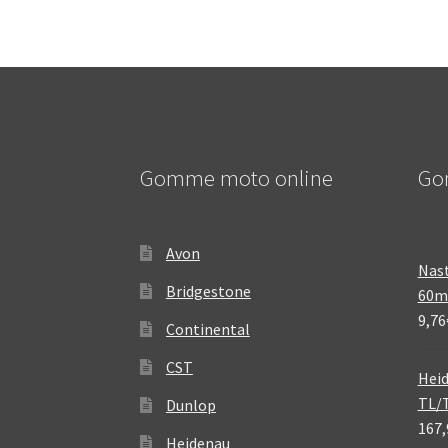
Gomme moto online
Go
Avon
Nast
Bridgestone
60
9,76
Continental
CST
Heid
TL/
Dunlop
167,
Heidenau