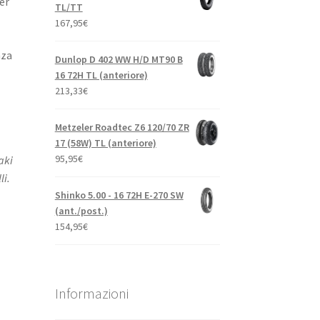
er
TL/TT
167,95
€
nza
Dunlop D 402 WW H/D MT90 B
16 72H TL (anteriore)
213,33
€
Metzeler Roadtec Z6 120/70 ZR
17 (58W) TL (anteriore)
95,95
€
aki
. ​
Shinko 5.00 - 16 72H E-270 SW
(ant./post.)
154,95
€
Informazioni