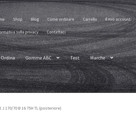
me
Shop
Blog
Come ordinare
Carrello
Il mio account
ormativa sulla privacy
Contattaci
Ordina
Gomme ABC
Test
Marche
 J 170/70 B 16 75H TL (posteriore)