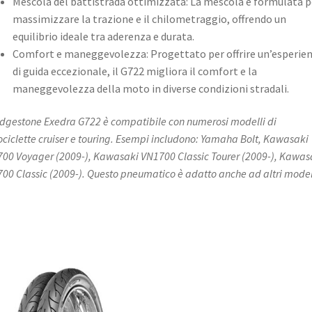
Mescola del battistrada ottimizzata: La mescola è formulata p
massimizzare la trazione e il chilometraggio, offrendo un
equilibrio ideale tra aderenza e durata. ​
Comfort e maneggevolezza: Progettato per offrire un’esperie
di guida eccezionale, il G722 migliora il comfort e la
maneggevolezza della moto in diverse condizioni stradali. ​
ridgestone Exedra G722 è compatibile con numerosi modelli di
ciclette cruiser e touring. Esempi includono: Yamaha Bolt, Kawasaki
00 Voyager (2009-), Kawasaki VN1700 Classic Tourer (2009-), Kawas
00 Classic (2009-). Questo pneumatico è adatto anche ad altri modelli