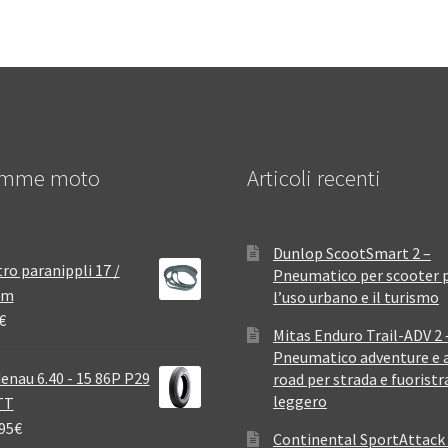
mme moto
Articoli recenti
Dunlop ScootSmart 2 –
ro paranippli 17 /
Pneumatico per scooter 
mm
l’uso urbano e il turismo
€
Mitas Enduro Trail-ADV 2 
Pneumatico adventure e a
enau 6.40 - 15 86P P29
road per strada e fuoristr
leggero
TT
95
€
Continental SportAttack 