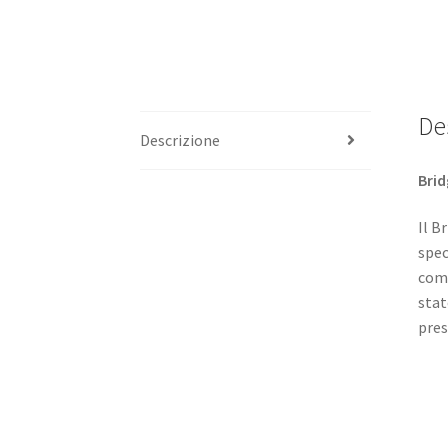
De
Descrizione
Brid
Il B
spec
comb
stat
pres