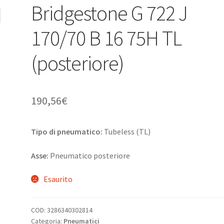
Bridgestone G 722 J
170/70 B 16 75H TL
(posteriore)
190,56
€
Tipo di pneumatico:
Tubeless (TL)
Asse:
Pneumatico posteriore
Esaurito
COD:
3286340302814
Categoria:
Pneumatici