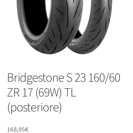
child
Bridgestone S 23 160/60
ZR 17 (69W) TL
(posteriore)
168,95
€