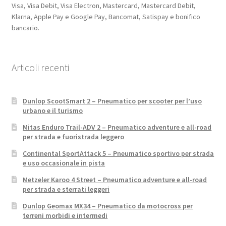
Visa, Visa Debit, Visa Electron, Mastercard, Mastercard Debit,
Klarna, Apple Pay e Google Pay, Bancomat, Satispay e bonifico
bancario.
Articoli recenti
Dunlop ScootSmart 2 – Pneumatico per scooter per l’uso
urbano e il turismo
Mitas Enduro Trail-ADV 2 – Pneumatico adventure e all-road
per strada e fuoristrada leggero
Continental SportAttack 5 – Pneumatico sportivo per strada
e uso occasionale in pista
Metzeler Karoo 4 Street – Pneumatico adventure e all-road
per strada e sterrati leggeri
Dunlop Geomax MX34 – Pneumatico da motocross per
terreni morbidi e intermedi