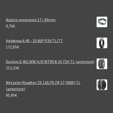
Nastro paranippli 17 / 60mm
9,76
€
Heidenau 6.40 - 15 86P P29 TL/TT
172,95
€
Dunlop D 402 WW H/D MT90 B 16 72H TL (anteriore)
213,33
€
Metzeler Roadtec Z6 120/70 ZR 17 (58W) TL
(anteriore)
95,95
€