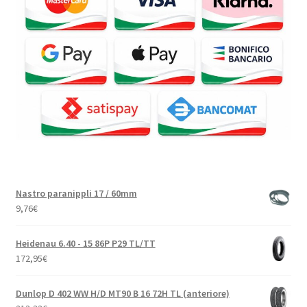
Nastro paranippli 17 / 60mm
9,76
€
Heidenau 6.40 - 15 86P P29 TL/TT
172,95
€
Dunlop D 402 WW H/D MT90 B 16 72H TL (anteriore)