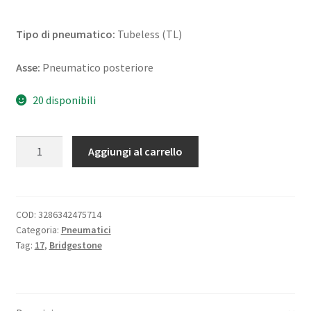
Tipo di pneumatico:
Tubeless (TL)
Asse:
Pneumatico posteriore
20 disponibili
Bridgestone
Aggiungi al carrello
S
23
160/60
ZR
COD:
3286342475714
Categoria:
Pneumatici
17
Tag:
17
,
Bridgestone
(69W)
TL
(posteriore)
quantità