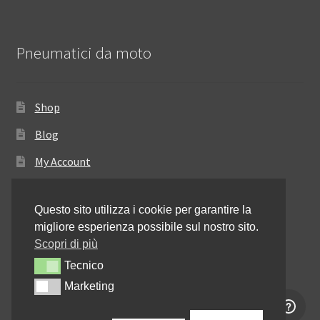
Pneumatici da moto
Shop
Blog
My Account
Come ordinare
Questo sito utilizza i cookie per garantire la
Resi e rimborsi
migliore esperienza possibile sul nostro sito.
Annullamento dell’ordine
Scopri di più
Tecnico
Tecnico
Informativa sulla privacy
Marketing
Marketing
Contattaci