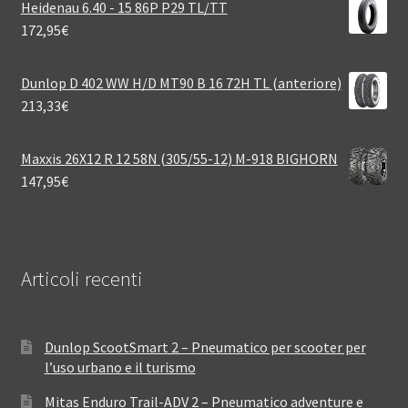
Heidenau 6.40 - 15 86P P29 TL/TT
172,95
€
Dunlop D 402 WW H/D MT90 B 16 72H TL (anteriore)
213,33
€
Maxxis 26X12 R 12 58N (305/55-12) M-918 BIGHORN
147,95
€
Articoli recenti
Dunlop ScootSmart 2 – Pneumatico per scooter per
l’uso urbano e il turismo
Mitas Enduro Trail-ADV 2 – Pneumatico adventure e