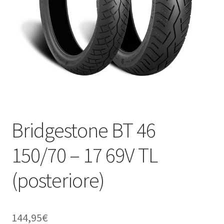
child
Bridgestone BT 46
150/70 – 17 69V TL
(posteriore)
144,95
€