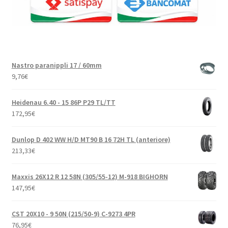
Nastro paranippli 17 / 60mm
9,76
€
Heidenau 6.40 - 15 86P P29 TL/TT
172,95
€
Dunlop D 402 WW H/D MT90 B 16 72H TL (anteriore)
213,33
€
Maxxis 26X12 R 12 58N (305/55-12) M-918 BIGHORN
147,95
€
CST 20X10 - 9 50N (215/50-9) C-9273 4PR
76,95
€