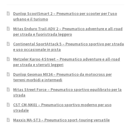
Dunlop ScootSmart 2 – Pneumatico per scooter per l’uso
urbano e il turismo
Mitas Enduro Trail-ADV 2 – Pneumatico adventure e all-road
per strada e fuoristrada leggero
Continental SportAttack 5 – Pneumatico sportivo per strada
e uso occasionale in pista
Metzeler Karoo 4 Street – Pneumatico adventure e all-road
per strada e sterrati leggeri
Dunlop Geomax MX34 – Pneumatico da motocross per
terreni morbidi e intermedi
Mitas Street Force – Pneumatico sportivo equilibrato per la
strada
CST CM-NK01 – Pneumatico sportivo moderno per uso
stradale
Maxxis MA-ST3 – Pneumatico sport-touring versatile