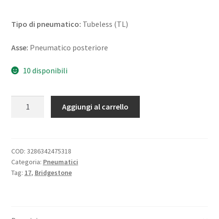
Tipo di pneumatico:
Tubeless (TL)
Asse:
Pneumatico posteriore
10 disponibili
Bridgestone
Aggiungi al carrello
BT
46
150/70
-
COD:
3286342475318
Categoria:
Pneumatici
17
Tag:
17
,
Bridgestone
69V
TL
(posteriore)
quantità