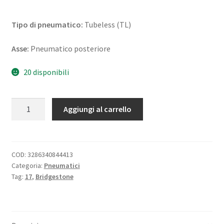
Tipo di pneumatico:
Tubeless (TL)
Asse:
Pneumatico posteriore
20 disponibili
Bridgestone
Aggiungi al carrello
S
21
150/60
ZR
COD:
3286340844413
Categoria:
Pneumatici
17
Tag:
17
,
Bridgestone
(66W)
TL
(posteriore)
quantità