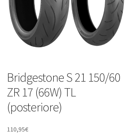
child
Bridgestone S 21 150/60
ZR 17 (66W) TL
(posteriore)
110,95
€