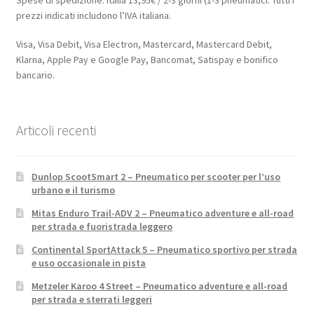
prezzi indicati includono l’IVA italiana.
Visa, Visa Debit, Visa Electron, Mastercard, Mastercard Debit,
Klarna, Apple Pay e Google Pay, Bancomat, Satispay e bonifico
bancario.
Articoli recenti
Dunlop ScootSmart 2 – Pneumatico per scooter per l’uso
urbano e il turismo
Mitas Enduro Trail-ADV 2 – Pneumatico adventure e all-road
per strada e fuoristrada leggero
Continental SportAttack 5 – Pneumatico sportivo per strada
e uso occasionale in pista
Metzeler Karoo 4 Street – Pneumatico adventure e all-road
per strada e sterrati leggeri