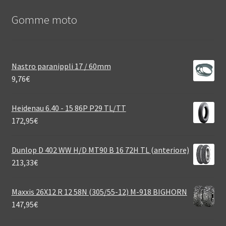
Gomme moto
Nastro paranippli 17 / 60mm
9,76
€
Heidenau 6.40 - 15 86P P29 TL/TT
172,95
€
Dunlop D 402 WW H/D MT90 B 16 72H TL (anteriore)
213,33
€
Maxxis 26X12 R 12 58N (305/55-12) M-918 BIGHORN
147,95
€