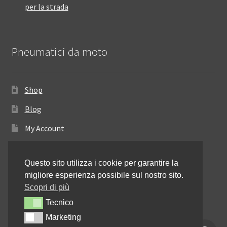
per la strada
Pneumatici da moto
Shop
Blog
My Account
Come ordinare
Questo sito utilizza i cookie per garantire la
Resi e rimborsi
migliore esperienza possibile sul nostro sito.
Annullamento dell’ordine
Scopri di più
Tecnico
Tecnico
Informativa sulla privacy
Marketing
Marketing
Contattaci