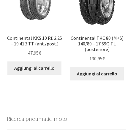
Continental KKS 10 Rf. 2.25
Continental TKC 80 (M+S)
– 19 41B TT (ant./post.)
140/80 – 17 69Q TL
(posteriore)
47,95
€
130,95
€
Aggiungi al carrello
Aggiungi al carrello
Ricerca pneumatici moto