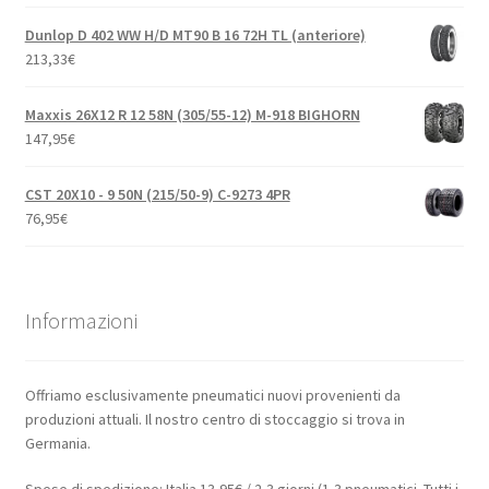
Dunlop D 402 WW H/D MT90 B 16 72H TL (anteriore)
213,33
€
Maxxis 26X12 R 12 58N (305/55-12) M-918 BIGHORN
147,95
€
CST 20X10 - 9 50N (215/50-9) C-9273 4PR
76,95
€
Informazioni
Offriamo esclusivamente pneumatici nuovi provenienti da
produzioni attuali. Il nostro centro di stoccaggio si trova in
Germania.
Spese di spedizione: Italia 13,95€ / 2-3 giorni (1-3 pneumatici. Tutti i