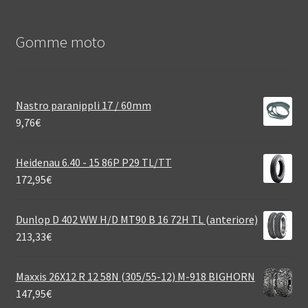
Gomme moto
Nastro paranippli 17 / 60mm
9,76
€
Heidenau 6.40 - 15 86P P29 TL/TT
172,95
€
Dunlop D 402 WW H/D MT90 B 16 72H TL (anteriore)
213,33
€
Maxxis 26X12 R 12 58N (305/55-12) M-918 BIGHORN
147,95
€