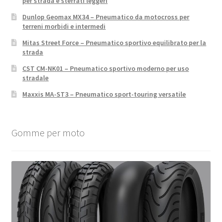
per strada e sterrati leggeri
Dunlop Geomax MX34 – Pneumatico da motocross per
terreni morbidi e intermedi
Mitas Street Force – Pneumatico sportivo equilibrato per la
strada
CST CM-NK01 – Pneumatico sportivo moderno per uso
stradale
Maxxis MA-ST3 – Pneumatico sport-touring versatile
Gomme per moto