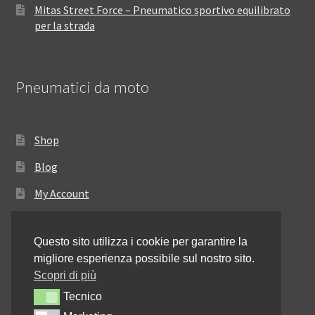
Mitas Street Force – Pneumatico sportivo equilibrato
per la strada
Pneumatici da moto
Shop
Blog
My Account
Come ordinare
Questo sito utilizza i cookie per garantire la
Resi e rimborsi
migliore esperienza possibile sul nostro sito.
Annullamento dell’ordine
Scopri di più
Tecnico
Tecnico
Informativa sulla privacy