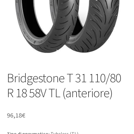
child
Bridgestone T 31 110/80
R 18 58V TL (anteriore)
96,18
€
Tipo di pneumatico:
Tubeless (TL)