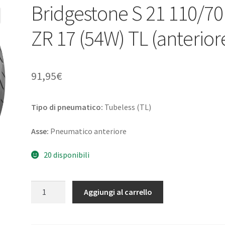
Bridgestone S 21 110/70
ZR 17 (54W) TL (anterior
91,95
€
Tipo di pneumatico:
Tubeless (TL)
Asse:
Pneumatico anteriore
20 disponibili
Bridgestone
Aggiungi al carrello
S
21
110/70