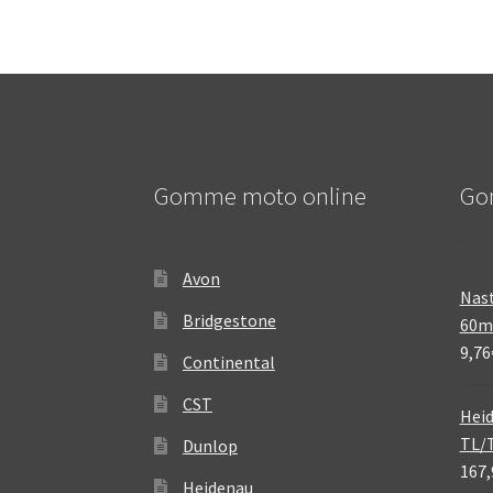
Gomme moto online
Go
Avon
Nast
Bridgestone
60
9,76
Continental
CST
Heid
TL/
Dunlop
167,
Heidenau