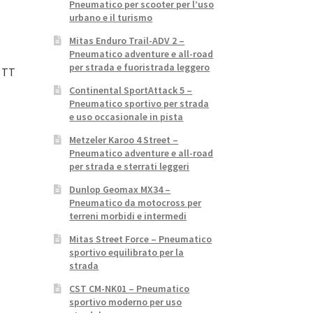
Pneumatico per scooter per l’uso
urbano e il turismo
Mitas Enduro Trail-ADV 2 –
Pneumatico adventure e all-road
per strada e fuoristrada leggero
J TT
Continental SportAttack 5 –
Pneumatico sportivo per strada
e uso occasionale in pista
Metzeler Karoo 4 Street –
Pneumatico adventure e all-road
per strada e sterrati leggeri
Dunlop Geomax MX34 –
Pneumatico da motocross per
terreni morbidi e intermedi
Mitas Street Force – Pneumatico
sportivo equilibrato per la
strada
CST CM-NK01 – Pneumatico
sportivo moderno per uso