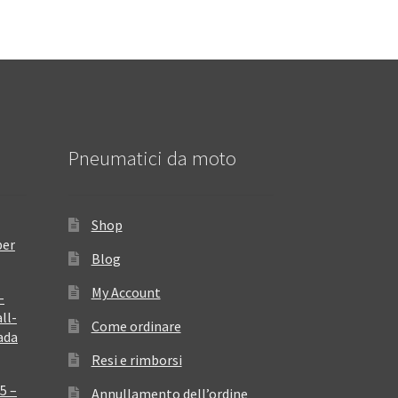
Pneumatici da moto
Shop
per
Blog
My Account
–
ll-
Come ordinare
ada
Resi e rimborsi
5 –
Annullamento dell’ordine