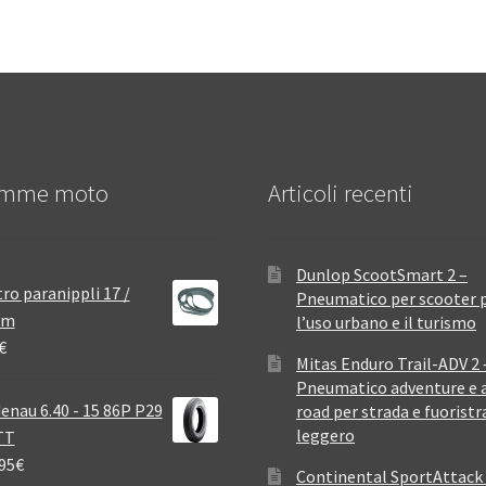
mme moto
Articoli recenti
Dunlop ScootSmart 2 –
ro paranippli 17 /
Pneumatico per scooter 
mm
l’uso urbano e il turismo
€
Mitas Enduro Trail-ADV 2 
Pneumatico adventure e a
enau 6.40 - 15 86P P29
road per strada e fuoristr
leggero
TT
95
€
Continental SportAttack 