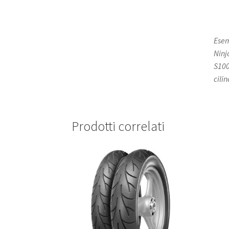
Esem
Ninj
S100
cili
Prodotti correlati