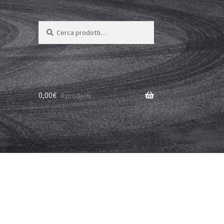
Cerca:
Cerca
0,00
€
0 prodotti