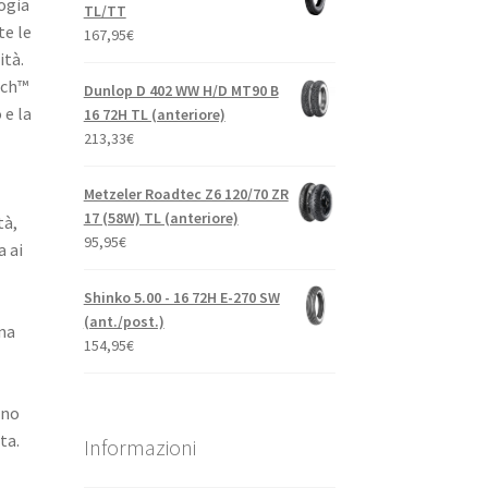
logia
TL/TT
te le
167,95
€
à. ​
ech™
Dunlop D 402 WW H/D MT90 B
 e la
16 72H TL (anteriore)
213,33
€
Metzeler Roadtec Z6 120/70 ZR
17 (58W) TL (anteriore)
tà,
95,95
€
 ai
Shinko 5.00 - 16 72H E-270 SW
(ant./post.)
na
154,95
€
ano
ta.
Informazioni