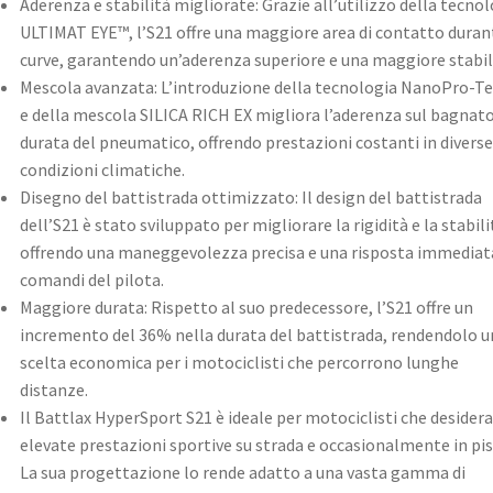
Aderenza e stabilità migliorate: Grazie all’utilizzo della tecno
ULTIMAT EYE™, l’S21 offre una maggiore area di contatto duran
curve, garantendo un’aderenza superiore e una maggiore stabilit
Mescola avanzata: L’introduzione della tecnologia NanoPro-T
e della mescola SILICA RICH EX migliora l’aderenza sul bagnato
durata del pneumatico, offrendo prestazioni costanti in diverse
condizioni climatiche. ​
Disegno del battistrada ottimizzato: Il design del battistrada
dell’S21 è stato sviluppato per migliorare la rigidità e la stabili
offrendo una maneggevolezza precisa e una risposta immediata
comandi del pilota. ​
Maggiore durata: Rispetto al suo predecessore, l’S21 offre un
incremento del 36% nella durata del battistrada, rendendolo u
scelta economica per i motociclisti che percorrono lunghe
distanze. ​
Il Battlax HyperSport S21 è ideale per motociclisti che desider
elevate prestazioni sportive su strada e occasionalmente in pis
La sua progettazione lo rende adatto a una vasta gamma di