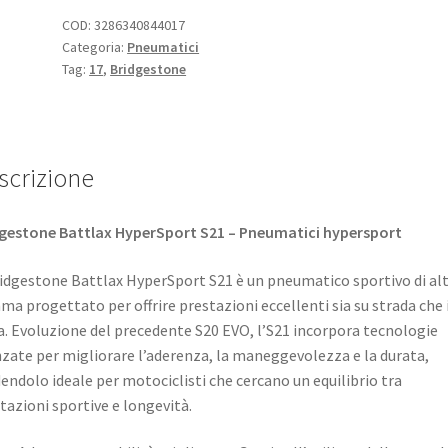
ZR
COD:
3286340844017
Categoria:
Pneumatici
17
Tag:
17
,
Bridgestone
(54W)
TL
(anteriore)
quantità
scrizione
gestone Battlax HyperSport S21 – Pneumatici hypersport
ridgestone Battlax HyperSport S21 è un pneumatico sportivo di al
a progettato per offrire prestazioni eccellenti sia su strada che 
a. Evoluzione del precedente S20 EVO, l’S21 incorpora tecnologie
zate per migliorare l’aderenza, la maneggevolezza e la durata,
endolo ideale per motociclisti che cercano un equilibrio tra
tazioni sportive e longevità. ​