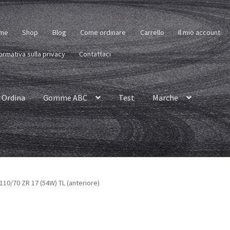
me
Shop
Blog
Come ordinare
Carrello
Il mio account
ormativa sulla privacy
Contattaci
Ordina
Gomme ABC
Test
Marche
110/70 ZR 17 (54W) TL (anteriore)