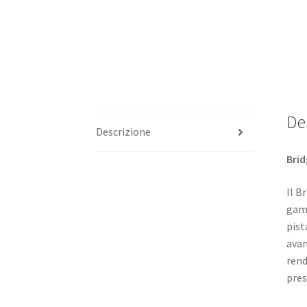
De
Descrizione
Brid
Il B
gamm
pist
avan
rend
pres