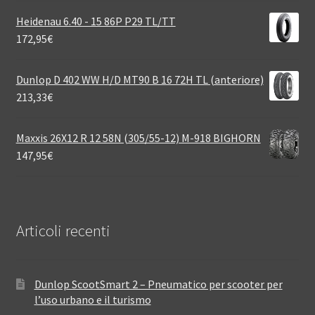
Heidenau 6.40 - 15 86P P29 TL/TT
172,95
€
Dunlop D 402 WW H/D MT90 B 16 72H TL (anteriore)
213,33
€
Maxxis 26X12 R 12 58N (305/55-12) M-918 BIGHORN
147,95
€
Articoli recenti
Dunlop ScootSmart 2 – Pneumatico per scooter per
l’uso urbano e il turismo