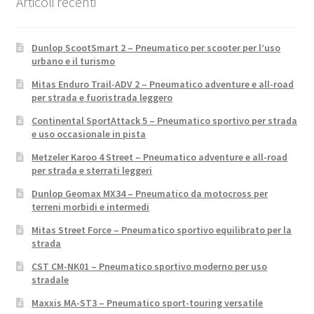
Articoli recenti
Dunlop ScootSmart 2 – Pneumatico per scooter per l’uso
urbano e il turismo
Mitas Enduro Trail-ADV 2 – Pneumatico adventure e all-road
per strada e fuoristrada leggero
Continental SportAttack 5 – Pneumatico sportivo per strada
e uso occasionale in pista
Metzeler Karoo 4 Street – Pneumatico adventure e all-road
per strada e sterrati leggeri
Dunlop Geomax MX34 – Pneumatico da motocross per
terreni morbidi e intermedi
Mitas Street Force – Pneumatico sportivo equilibrato per la
strada
CST CM-NK01 – Pneumatico sportivo moderno per uso
stradale
Maxxis MA-ST3 – Pneumatico sport-touring versatile