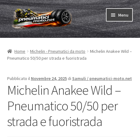
Vai
Vai
Menu
alla
al
navigazione
contenuto
Espandi
Pneumatici
il
Home
Michelin - Pneumatici da moto
Michelin Anakee Wild –
menu
Espandi
Camere & nastri
Pneumatico 50/50 per strada e fuoristrada
child
il
menu
Ordina
child
Pubblicato il
Novembre 24, 2025
di
Samuli / pneumatici-moto.net
Michelin Anakee Wild –
Espandi
Gomme ABC
il
Pneumatico 50/50 per
menu
Test
child
strada e fuoristrada
Espandi
Marche
il
menu
Contatto