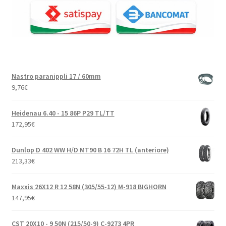
Nastro paranippli 17 / 60mm
9,76
€
Heidenau 6.40 - 15 86P P29 TL/TT
172,95
€
Dunlop D 402 WW H/D MT90 B 16 72H TL (anteriore)
213,33
€
Maxxis 26X12 R 12 58N (305/55-12) M-918 BIGHORN
147,95
€
CST 20X10 - 9 50N (215/50-9) C-9273 4PR