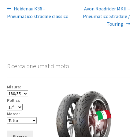
Navigazione
Articolo
Articolo
Heidenau K36 –
Avon Roadrider MKII –
precedente:
successivo:
Pneumatico stradale classico
Pneumatico Stradale /
articoli
Touring
Ricerca pneumatici moto
Misura:
Pollici:
Marca:
Ricerca