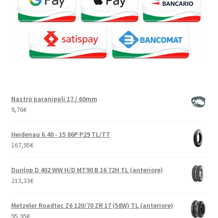
Nastro paranippli 17 / 60mm
9,76
€
Heidenau 6.40 - 15 86P P29 TL/TT
167,95
€
Dunlop D 402 WW H/D MT90 B 16 72H TL (anteriore)
213,33
€
Metzeler Roadtec Z6 120/70 ZR 17 (58W) TL (anteriore)
95,95
€