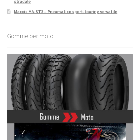
stradale
Maxxis MA-ST3 – Pneumatico sport-touring versatile
Gomme per moto