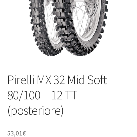
child
Pirelli MX 32 Mid Soft
80/100 – 12 TT
(posteriore)
53,01
€