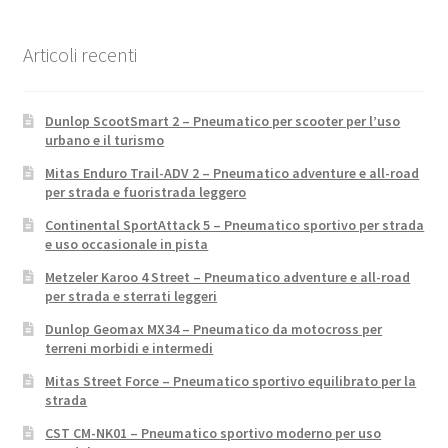
Articoli recenti
Dunlop ScootSmart 2 – Pneumatico per scooter per l’uso
urbano e il turismo
Mitas Enduro Trail-ADV 2 – Pneumatico adventure e all-road
per strada e fuoristrada leggero
Continental SportAttack 5 – Pneumatico sportivo per strada
e uso occasionale in pista
Metzeler Karoo 4 Street – Pneumatico adventure e all-road
per strada e sterrati leggeri
Dunlop Geomax MX34 – Pneumatico da motocross per
terreni morbidi e intermedi
Mitas Street Force – Pneumatico sportivo equilibrato per la
strada
CST CM-NK01 – Pneumatico sportivo moderno per uso