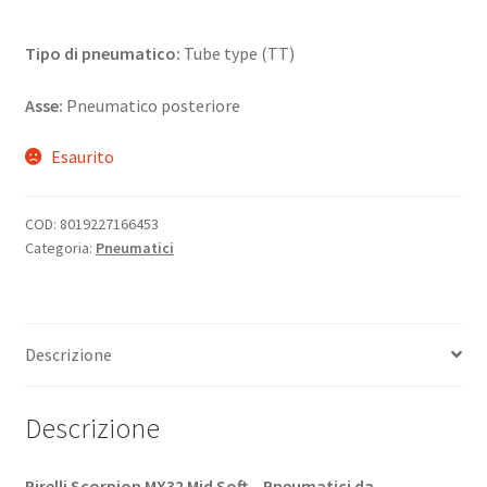
Tipo di pneumatico:
Tube type (TT)
Asse:
Pneumatico posteriore
Esaurito
COD:
8019227166453
Categoria:
Pneumatici
Descrizione
Descrizione
Pirelli Scorpion MX32 Mid Soft – Pneumatici da