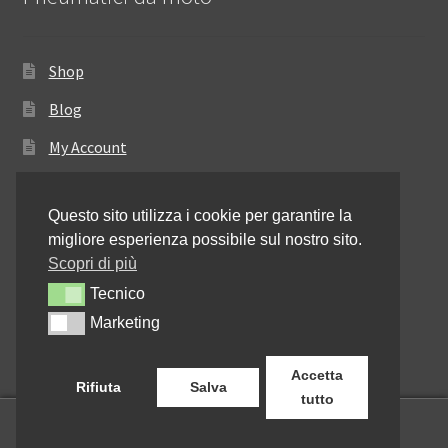
Shop
Blog
My Account
Come ordinare
Questo sito utilizza i cookie per garantire la
Resi e rimborsi
migliore esperienza possibile sul nostro sito.
Annullamento dell’ordine
Scopri di più
Tecnico
Tecnico
Informativa sulla privacy
Marketing
Marketing
Contattaci
Accetta
Rifiuta
Salva
tutto
0
Cerca:
Cerca