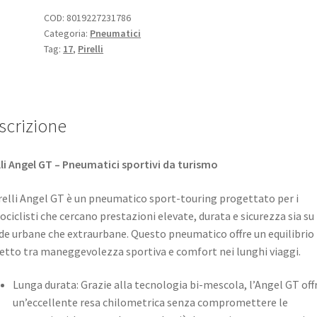
ZR
COD:
8019227231786
Categoria:
Pneumatici
17
Tag:
17
,
Pirelli
(75W)
TL
(posteriore)
quantità
scrizione
lli Angel GT – Pneumatici sportivi da turismo
irelli Angel GT è un pneumatico sport-touring progettato per i
ciclisti che cercano prestazioni elevate, durata e sicurezza sia su
de urbane che extraurbane. Questo pneumatico offre un equilibrio
etto tra maneggevolezza sportiva e comfort nei lunghi viaggi.
Lunga durata: Grazie alla tecnologia bi-mescola, l’Angel GT off
un’eccellente resa chilometrica senza compromettere le