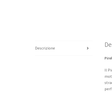
De
Descrizione
Pire
Il P
moto
stra
perf