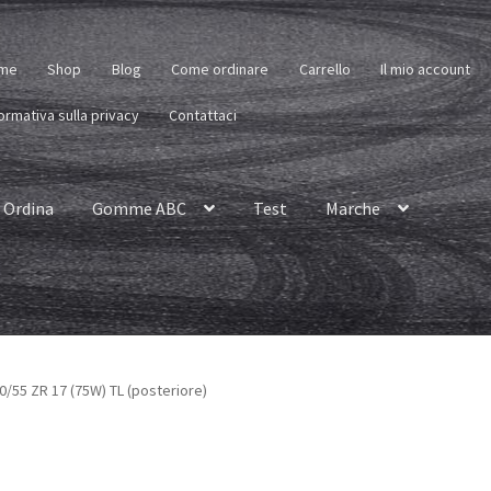
me
Shop
Blog
Come ordinare
Carrello
Il mio account
ormativa sulla privacy
Contattaci
Ordina
Gomme ABC
Test
Marche
90/55 ZR 17 (75W) TL (posteriore)