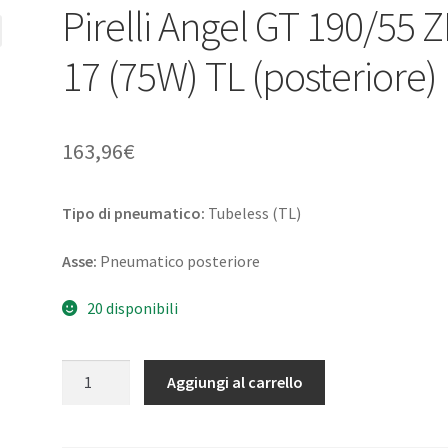
Pirelli Angel GT 190/55 
17 (75W) TL (posteriore)
163,96
€
Tipo di pneumatico:
Tubeless (TL)
Asse:
Pneumatico posteriore
20 disponibili
Pirelli
Aggiungi al carrello
Angel
GT
190/55