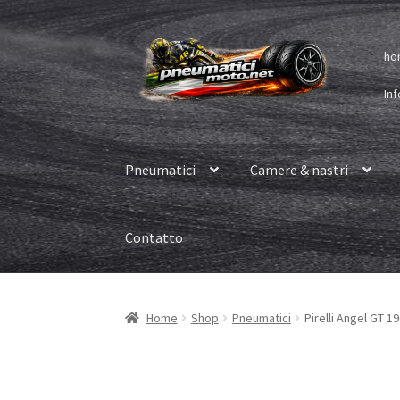
Vai
Vai
ho
alla
al
navigazione
contenuto
Inf
Pneumatici
Camere & nastri
Contatto
Home
Shop
Pneumatici
Pirelli Angel GT 1