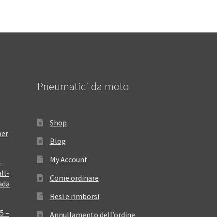
Pneumatici da moto
Shop
per
Blog
My Account
–
ll-
Come ordinare
ada
Resi e rimborsi
5 –
Annullamento dell’ordine