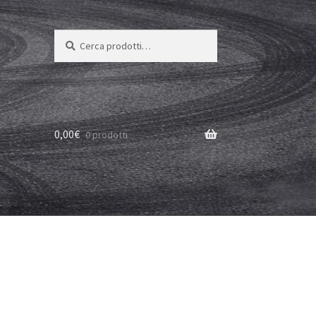
Cerca:
Cerca
0,00
€
0 prodotti