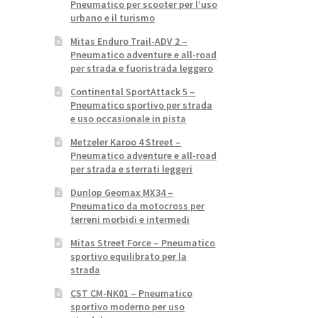
Pneumatico per scooter per l’uso
urbano e il turismo
Mitas Enduro Trail-ADV 2 –
Pneumatico adventure e all-road
per strada e fuoristrada leggero
Continental SportAttack 5 –
Pneumatico sportivo per strada
e uso occasionale in pista
Metzeler Karoo 4 Street –
Pneumatico adventure e all-road
per strada e sterrati leggeri
Dunlop Geomax MX34 –
Pneumatico da motocross per
terreni morbidi e intermedi
Mitas Street Force – Pneumatico
sportivo equilibrato per la
strada
CST CM-NK01 – Pneumatico
sportivo moderno per uso