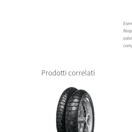
Esem
Ninj
adat
comp
Prodotti correlati