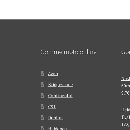
Gomme moto online
Go
Avon
Nast
Bridgestone
60
9,76
Continental
CST
Heid
TL/
Dunlop
172,
Heidenau