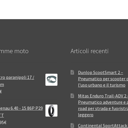
mme moto
Articoli recenti
Dunlop ScootSmart 2 –
ro paranippli 17 /
Pneumatico per scooter 
mm
l’uso urbano e il turismo
€
Mitas Enduro Trail-ADV 2 
Pneumatico adventure e a
enau 6.40 - 15 86P P29
road per strada e fuoristr
leggero
TT
95
€
Continental SportAttack 