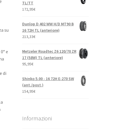
e
TL/TT
172,95
€
Dunlop D 402 WW H/D MT90 B
za su
16 72H TL (anteriore)
213,33
€
Metzeler Roadtec Z6 120/70 ZR
 0° e
17 (58W) TL (anteriore)
na
95,95
€
e di
Shinko 5.00 - 16 72H E-270 SW
(ant./post.)
154,95
€
la
a
Informazioni