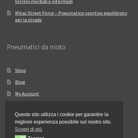
terreni morbidi e intermedi
Mitas Street Force – Pneumatico sportivo equilibrato
per la strada
Pneumatici da moto
Shop
Blog
My Account
Come ordinare
Questo sito utilizza i cookie per garantire la
Resi e rimborsi
migliore esperienza possibile sul nostro sito.
Annullamento dell’ordine
Scopri di più