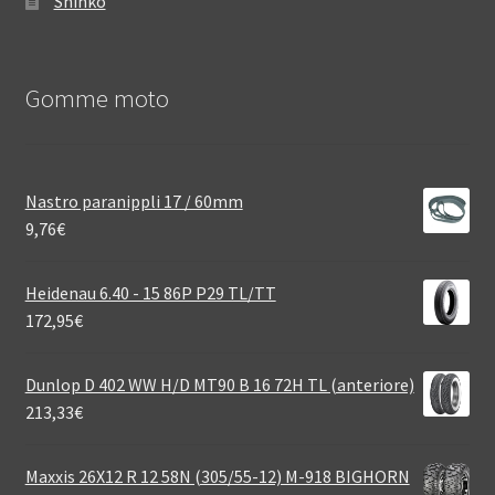
Shinko
Gomme moto
Nastro paranippli 17 / 60mm
9,76
€
Heidenau 6.40 - 15 86P P29 TL/TT
172,95
€
Dunlop D 402 WW H/D MT90 B 16 72H TL (anteriore)
213,33
€
Maxxis 26X12 R 12 58N (305/55-12) M-918 BIGHORN