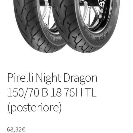
child
Pirelli Night Dragon
150/70 B 18 76H TL
(posteriore)
68,32
€