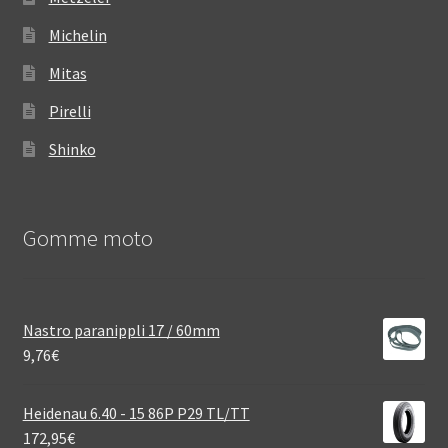
Michelin
Mitas
Pirelli
Shinko
Gomme moto
Nastro paranippli 17 / 60mm
9,76
€
Heidenau 6.40 - 15 86P P29 TL/TT
172,95
€