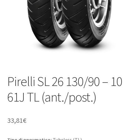
child
Pirelli SL 26 130/90 – 10
61J TL (ant./post.)
33,81
€
Tipo di pneumatico:
Tubeless (TL)