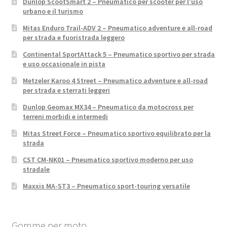
Dunlop ScootSmart 2 – Pneumatico per scooter per l’uso
urbano e il turismo
Mitas Enduro Trail-ADV 2 – Pneumatico adventure e all-road
per strada e fuoristrada leggero
Continental SportAttack 5 – Pneumatico sportivo per strada
e uso occasionale in pista
Metzeler Karoo 4 Street – Pneumatico adventure e all-road
per strada e sterrati leggeri
Dunlop Geomax MX34 – Pneumatico da motocross per
terreni morbidi e intermedi
Mitas Street Force – Pneumatico sportivo equilibrato per la
strada
CST CM-NK01 – Pneumatico sportivo moderno per uso
stradale
Maxxis MA-ST3 – Pneumatico sport-touring versatile
Gomme per moto