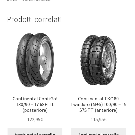
Prodotti correlati
Continental ContiGo!
Continental TKC 80
130/90 – 17 68H TL
Twinduro (M+S) 100/90 – 19
(posteriore)
57S TT (anteriore)
122,95
€
115,95
€
Aggiungi al carrello
Aggiungi al carrello