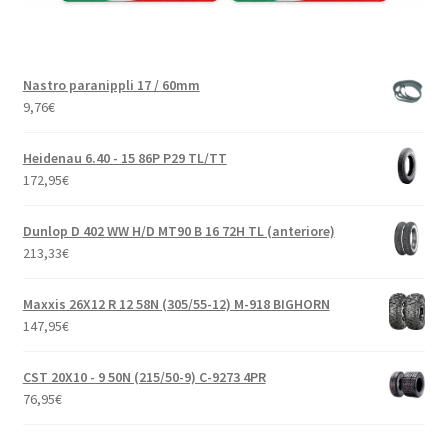
Nastro paranippli 17 / 60mm
9,76
€
Heidenau 6.40 - 15 86P P29 TL/TT
172,95
€
Dunlop D 402 WW H/D MT90 B 16 72H TL (anteriore)
213,33
€
Maxxis 26X12 R 12 58N (305/55-12) M-918 BIGHORN
147,95
€
CST 20X10 - 9 50N (215/50-9) C-9273 4PR
76,95
€