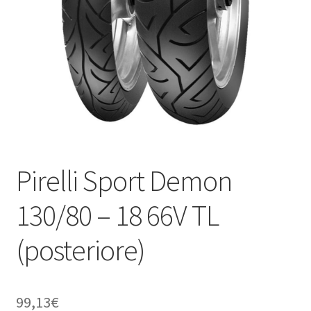
child
Pirelli Sport Demon
130/80 – 18 66V TL
(posteriore)
99,13
€