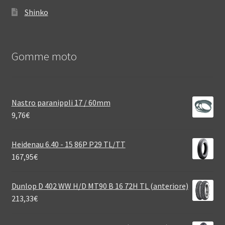
Shinko
Gomme moto
Nastro paranippli 17 / 60mm
9,76
€
Heidenau 6.40 - 15 86P P29 TL/TT
167,95
€
Dunlop D 402 WW H/D MT90 B 16 72H TL (anteriore)
213,33
€