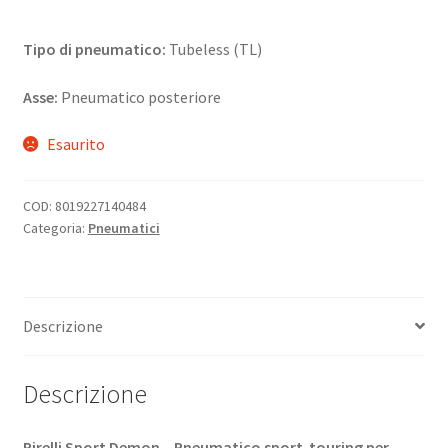
Tipo di pneumatico:
Tubeless (TL)
Asse:
Pneumatico posteriore
Esaurito
COD:
8019227140484
Categoria:
Pneumatici
Descrizione
Descrizione
Pirelli Sport Demon – Pneumatico sport-touring per