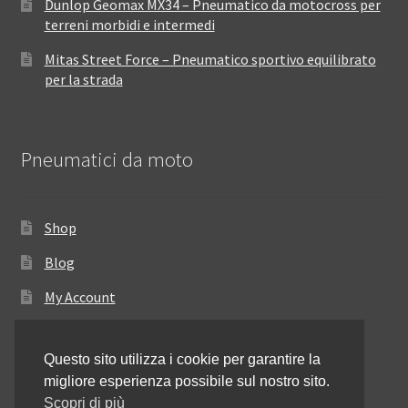
Dunlop Geomax MX34 – Pneumatico da motocross per
terreni morbidi e intermedi
Mitas Street Force – Pneumatico sportivo equilibrato
per la strada
Pneumatici da moto
Shop
Blog
My Account
Come ordinare
Questo sito utilizza i cookie per garantire la
Resi e rimborsi
migliore esperienza possibile sul nostro sito.
Annullamento dell’ordine
Scopri di più