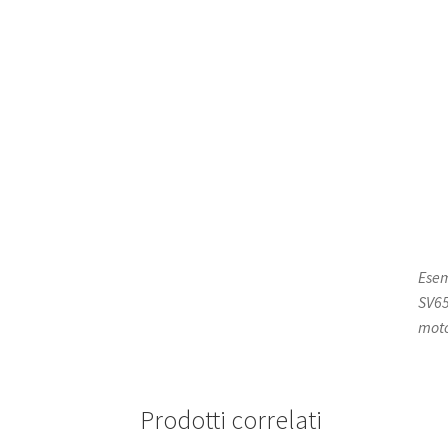
Esem
SV65
moto
Prodotti correlati