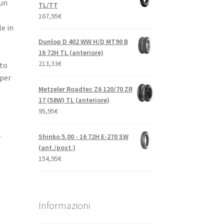
 un
TL/TT
167,95
€
le in
Dunlop D 402 WW H/D MT90 B
16 72H TL (anteriore)
213,33
€
oto
 per
Metzeler Roadtec Z6 120/70 ZR
17 (58W) TL (anteriore)
95,95
€
Shinko 5.00 - 16 72H E-270 SW
i
(ant./post.)
154,95
€
Informazioni