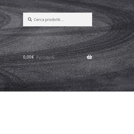
Cerca:
Cerca
0,00
€
0 prodotti