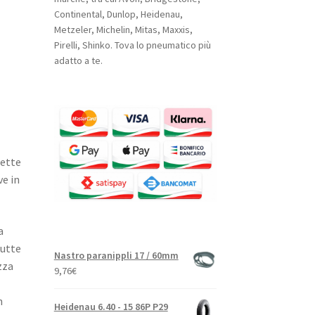
Continental, Dunlop, Heidenau,
Metzeler, Michelin, Mitas, Maxxis,
Pirelli, Shinko. Tova lo pneumatico più
adatto a te.
lette
ve in
a
tutte
Nastro paranippli 17 / 60mm
zza
9,76
€
n
Heidenau 6.40 - 15 86P P29