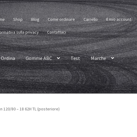
me
Shop
Blog
Come ordinare
Carrello
Il mio account
ormativa sulla privacy
Contattaci
Ordina
Gomme ABC
Test
Marche
n 120/80 – 18 62H TL (posteriore)