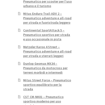
Pneumatico per scooter per l’uso
urbano e il turismo
Mitas Enduro Trail-ADV 2 –
Pneumatico adventure e all-road
per strada e fuoristrada leggero
Continental SportAttack 5 –
Pneumatico sportivo per strada
e uso occasionale in pista
Metzeler Karoo 4 Street –
Pneumatico adventure e all-road
per strada e sterrati leggeri
Dunlop Geomax MX34 –
Pneumatico da motocross per
terreni morbidi e intermedi
Mitas Street Force – Pneumatico
sportivo equilibrato per la
strada
CST CM-NK01 – Pneumatico
sportivo moderno per uso