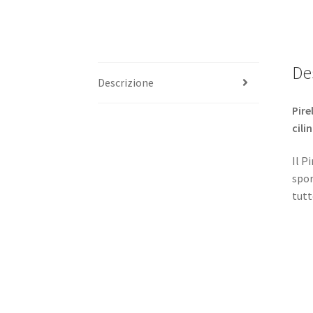
De
Descrizione
Pire
cili
Il P
spor
tutt