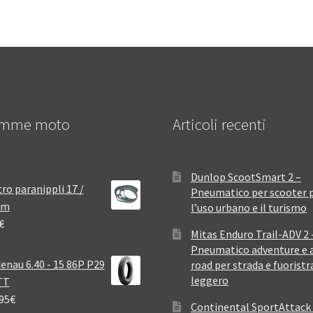
mme moto
Articoli recenti
Dunlop ScootSmart 2 –
ro paranippli 17 /
Pneumatico per scooter 
mm
l’uso urbano e il turismo
€
Mitas Enduro Trail-ADV 2 
Pneumatico adventure e a
enau 6.40 - 15 86P P29
road per strada e fuoristr
leggero
TT
95
€
Continental SportAttack 