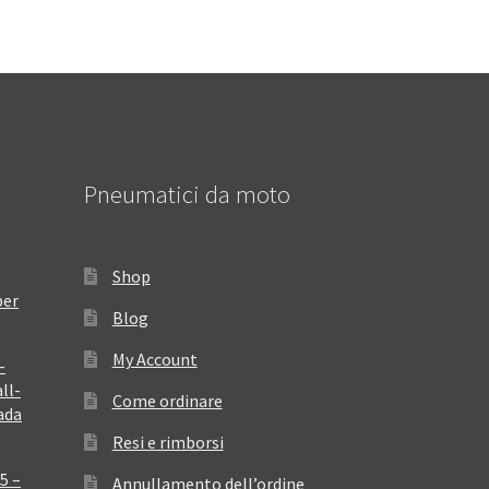
Pneumatici da moto
Shop
per
Blog
My Account
–
ll-
Come ordinare
ada
Resi e rimborsi
5 –
Annullamento dell’ordine