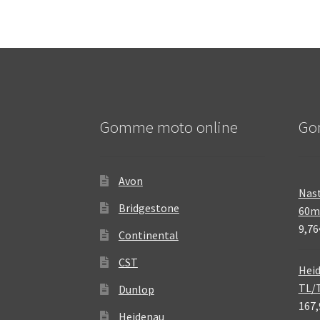
Gomme moto online
Go
Avon
Nast
Bridgestone
60
9,76
Continental
CST
Heid
TL/
Dunlop
167,
Heidenau