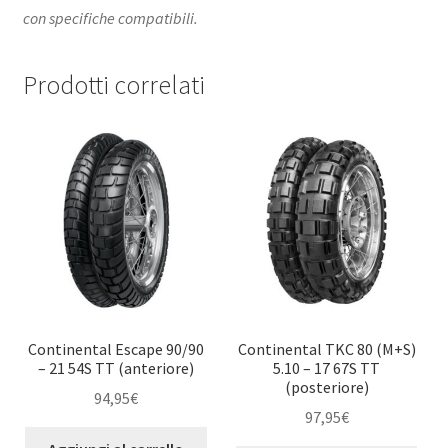
con specifiche compatibili.
Prodotti correlati
Continental Escape 90/90
Continental TKC 80 (M+S)
– 21 54S TT (anteriore)
5.10 – 17 67S TT
(posteriore)
94,95
€
97,95
€