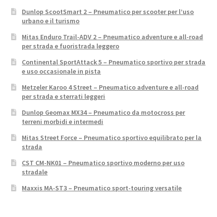
Dunlop ScootSmart 2 – Pneumatico per scooter per l’uso
urbano e il turismo
Mitas Enduro Trail-ADV 2 – Pneumatico adventure e all-road
per strada e fuoristrada leggero
Continental SportAttack 5 – Pneumatico sportivo per strada
e uso occasionale in pista
Metzeler Karoo 4 Street – Pneumatico adventure e all-road
per strada e sterrati leggeri
Dunlop Geomax MX34 – Pneumatico da motocross per
terreni morbidi e intermedi
Mitas Street Force – Pneumatico sportivo equilibrato per la
strada
CST CM-NK01 – Pneumatico sportivo moderno per uso
stradale
Maxxis MA-ST3 – Pneumatico sport-touring versatile