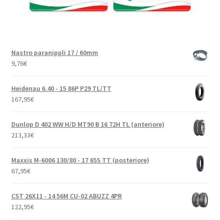
Nastro paranippli 17 / 60mm
9,76
€
Heidenau 6.40 - 15 86P P29 TL/TT
167,95
€
Dunlop D 402 WW H/D MT90 B 16 72H TL (anteriore)
213,33
€
Maxxis M-6006 130/80 - 17 65S TT (posteriore)
67,95
€
CST 26X11 - 14 56M CU-02 ABUZZ 4PR
122,95
€