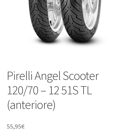
child
Pirelli Angel Scooter
120/70 – 12 51S TL
(anteriore)
55,95
€