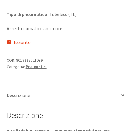
Tipo di pneumatico:
Tubeless (TL)
Asse:
Pneumatico anteriore
Esaurito
COD:
8019227221039
Categoria:
Pneumatici
Descrizione
Descrizione
Pirelli Diablo Rosso II – Pneumatici sportivi per uso