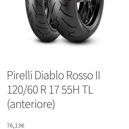
child
Pirelli Diablo Rosso II
120/60 R 17 55H TL
(anteriore)
76,13
€