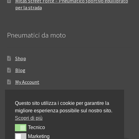
Mitas Street Force – Pneumatico sportivo equilibrato
per la strada
Pneumatici da moto
Shop
Blog
My Account
Come ordinare
Questo sito utilizza i cookie per garantire la
Resi e rimborsi
migliore esperienza possibile sul nostro sito.
Annullamento dell’ordine
Scopri di più
Tecnico
Tecnico
Informativa sulla privacy
Marketing
Marketing