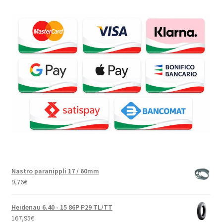
Nastro paranippli 17 / 60mm
9,76
€
Heidenau 6.40 - 15 86P P29 TL/TT
167,95
€