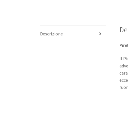
De
Descrizione
Pire
Il P
adve
cara
ecce
fuor