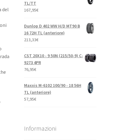
TL/TT
a del
167,95
€
oni
Dunlop D 402 WW H/D MT90 B
16 72H TL (anteriore)
213,33
€
o
CST 20X10 - 9 50N (215/50-9) C-
trada
9273 4PR
76,95
€
che
Maxxis M-6102 100/90 - 18 56H
TL (anteriore)
57,95
€
a
Informazioni