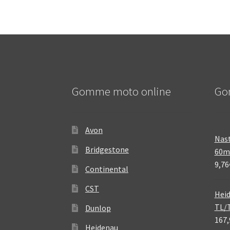
Gomme moto online
Go
Avon
Nast
Bridgestone
60
9,76
Continental
CST
Heid
TL/
Dunlop
167,
Heidenau