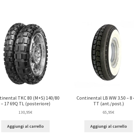
tinental TKC 80 (M+S) 140/80
Continental LB WW 3.50 – 8 
– 17 69Q TL (posteriore)
TT (ant./post.)
130,95
€
65,95
€
Aggiungi al carrello
Aggiungi al carrello