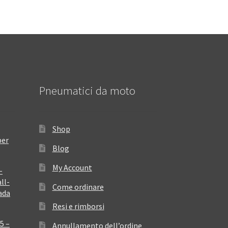
Pneumatici da moto
Shop
per
Blog
My Account
–
ll-
Come ordinare
ada
Resi e rimborsi
5 –
Annullamento dell’ordine