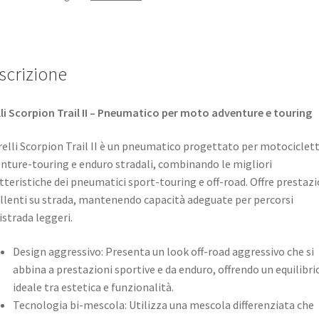
scrizione
lli Scorpion Trail II – Pneumatico per moto adventure e touring
irelli Scorpion Trail II è un pneumatico progettato per motociclet
nture-touring e enduro stradali, combinando le migliori
tteristiche dei pneumatici sport-touring e off-road. Offre prestazi
llenti su strada, mantenendo capacità adeguate per percorsi
istrada leggeri.
Design aggressivo: Presenta un look off-road aggressivo che si
abbina a prestazioni sportive e da enduro, offrendo un equilibri
ideale tra estetica e funzionalità.
Tecnologia bi-mescola: Utilizza una mescola differenziata che