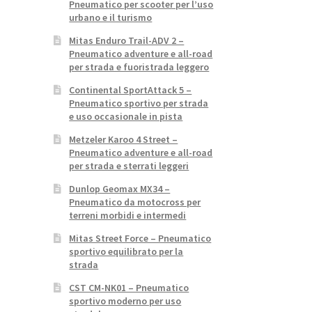
Pneumatico per scooter per l’uso
urbano e il turismo
Mitas Enduro Trail-ADV 2 –
Pneumatico adventure e all-road
per strada e fuoristrada leggero
Continental SportAttack 5 –
Pneumatico sportivo per strada
e uso occasionale in pista
Metzeler Karoo 4 Street –
Pneumatico adventure e all-road
per strada e sterrati leggeri
Dunlop Geomax MX34 –
Pneumatico da motocross per
terreni morbidi e intermedi
Mitas Street Force – Pneumatico
sportivo equilibrato per la
strada
CST CM-NK01 – Pneumatico
sportivo moderno per uso