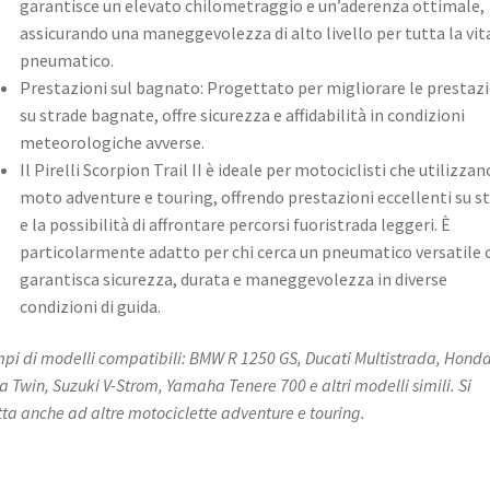
garantisce un elevato chilometraggio e un’aderenza ottimale,
assicurando una maneggevolezza di alto livello per tutta la vit
pneumatico.
Prestazioni sul bagnato: Progettato per migliorare le prestazi
su strade bagnate, offre sicurezza e affidabilità in condizioni
meteorologiche avverse.
Il Pirelli Scorpion Trail II è ideale per motociclisti che utilizzan
moto adventure e touring, offrendo prestazioni eccellenti su s
e la possibilità di affrontare percorsi fuoristrada leggeri. È
particolarmente adatto per chi cerca un pneumatico versatile 
garantisca sicurezza, durata e maneggevolezza in diverse
condizioni di guida.
pi di modelli compatibili: BMW R 1250 GS, Ducati Multistrada, Hond
ca Twin, Suzuki V-Strom, Yamaha Tenere 700 e altri modelli simili. Si
ta anche ad altre motociclette adventure e touring.