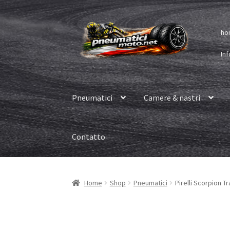
Vai
Vai
ho
alla
al
navigazione
contenuto
Inf
Pneumatici
Camere & nastri
Contatto
Home
Shop
Pneumatici
Pirelli Scorpion Tr