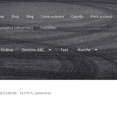
me
Shop
Blog
Come ordinare
Carrello
Il mio account
ormativa sulla privacy
Contattaci
Ordina
Gomme ABC
Test
Marche
ail II 100/90 – 19 57V TL (anteriore)