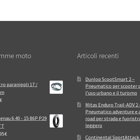
mme moto
Articoli recenti
Dunlop ScootSmart 2 –
ro paranippli 17 /
Pneumatico per scooter 
mm
l’uso urbano e il turismo
€
Mitas Enduro Trail-ADV 2 
Pneumatico adventure e a
enau 6.40 - 15 86P P29
road per strada e fuoristr
leggero
TT
95
€
Continental SportAttack 