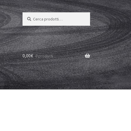
Cerca:
Cerca
0,00
€
0 prodotti