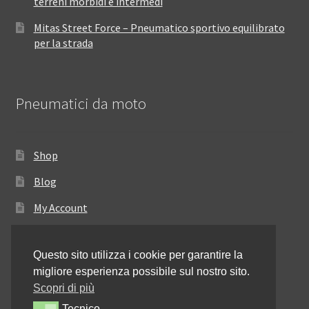
terreni morbidi e intermedi
Mitas Street Force – Pneumatico sportivo equilibrato
per la strada
Pneumatici da moto
Shop
Blog
My Account
Come ordinare
Questo sito utilizza i cookie per garantire la
Resi e rimborsi
migliore esperienza possibile sul nostro sito.
Annullamento dell’ordine
Scopri di più
Tecnico