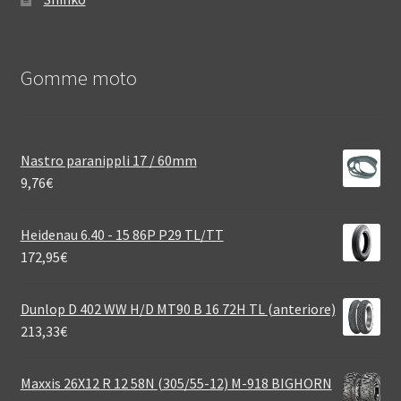
Gomme moto
Nastro paranippli 17 / 60mm
9,76
€
Heidenau 6.40 - 15 86P P29 TL/TT
172,95
€
Dunlop D 402 WW H/D MT90 B 16 72H TL (anteriore)
213,33
€
Maxxis 26X12 R 12 58N (305/55-12) M-918 BIGHORN