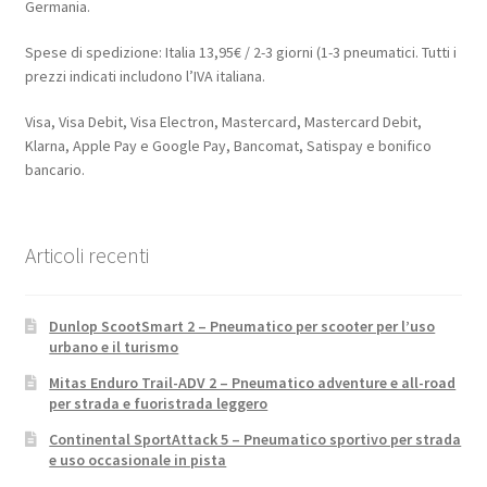
Germania.
Spese di spedizione: Italia 13,95€ / 2-3 giorni (1-3 pneumatici. Tutti i
prezzi indicati includono l’IVA italiana.
Visa, Visa Debit, Visa Electron, Mastercard, Mastercard Debit,
Klarna, Apple Pay e Google Pay, Bancomat, Satispay e bonifico
bancario.
Articoli recenti
Dunlop ScootSmart 2 – Pneumatico per scooter per l’uso
urbano e il turismo
Mitas Enduro Trail-ADV 2 – Pneumatico adventure e all-road
per strada e fuoristrada leggero
Continental SportAttack 5 – Pneumatico sportivo per strada
e uso occasionale in pista