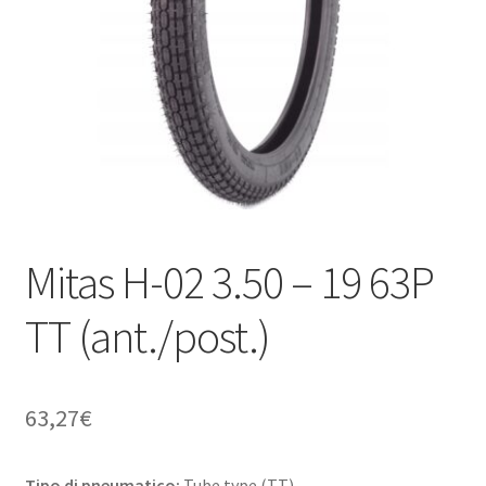
child
Mitas H-02 3.50 – 19 63P
TT (ant./post.)
63,27
€
Tipo di pneumatico:
Tube type (TT)