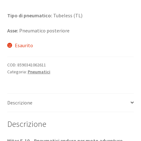
Tipo di pneumatico:
Tubeless (TL)
Asse:
Pneumatico posteriore
Esaurito
COD:
8590341062611
Categoria:
Pneumatici
Descrizione
Descrizione
Mitas E-10 – Pneumatici enduro per moto adventure