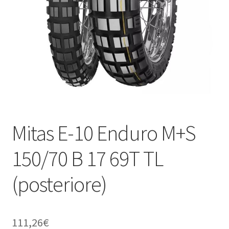
child
Mitas E-10 Enduro M+S
150/70 B 17 69T TL
(posteriore)
111,26
€