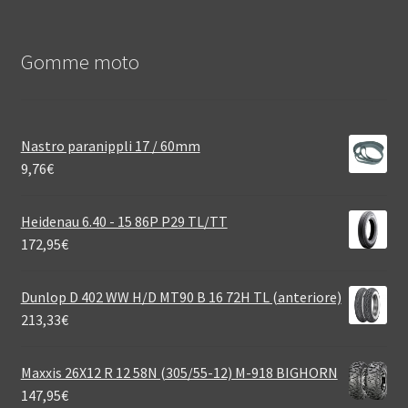
Gomme moto
Nastro paranippli 17 / 60mm
9,76
€
Heidenau 6.40 - 15 86P P29 TL/TT
172,95
€
Dunlop D 402 WW H/D MT90 B 16 72H TL (anteriore)
213,33
€
Maxxis 26X12 R 12 58N (305/55-12) M-918 BIGHORN
147,95
€