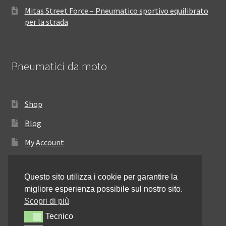
Mitas Street Force – Pneumatico sportivo equilibrato
per la strada
Pneumatici da moto
Shop
Blog
My Account
Come ordinare
Questo sito utilizza i cookie per garantire la
Resi e rimborsi
migliore esperienza possibile sul nostro sito.
Annullamento dell’ordine
Scopri di più
Tecnico
Tecnico
Informativa sulla privacy