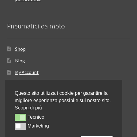
Pneumatici da moto
Shop
Blog
My Account
Come ordinare
Questo sito utilizza i cookie per garantire la
Resi e rimborsi
migliore esperienza possibile sul nostro sito.
Annullamento dell’ordine
Scopri di più
Tecnico
Tecnico
Informativa sulla privacy
Marketing
Marketing
Contattaci