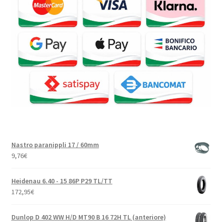
Nastro paranippli 17 / 60mm
9,76
€
Heidenau 6.40 - 15 86P P29 TL/TT
172,95
€
Dunlop D 402 WW H/D MT90 B 16 72H TL (anteriore)