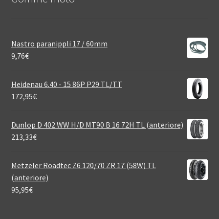
Nastro paranippli 17 / 60mm
9,76
€
Heidenau 6.40 - 15 86P P29 TL/TT
172,95
€
Dunlop D 402 WW H/D MT90 B 16 72H TL (anteriore)
213,33
€
Metzeler Roadtec Z6 120/70 ZR 17 (58W) TL
(anteriore)
95,95
€