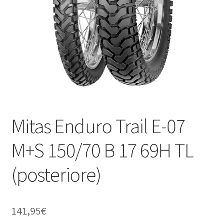
child
Mitas Enduro Trail E-07
M+S 150/70 B 17 69H TL
(posteriore)
141,95
€