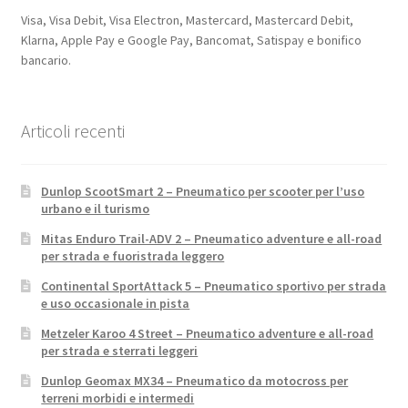
Visa, Visa Debit, Visa Electron, Mastercard, Mastercard Debit,
Klarna, Apple Pay e Google Pay, Bancomat, Satispay e bonifico
bancario.
Articoli recenti
Dunlop ScootSmart 2 – Pneumatico per scooter per l’uso
urbano e il turismo
Mitas Enduro Trail-ADV 2 – Pneumatico adventure e all-road
per strada e fuoristrada leggero
Continental SportAttack 5 – Pneumatico sportivo per strada
e uso occasionale in pista
Metzeler Karoo 4 Street – Pneumatico adventure e all-road
per strada e sterrati leggeri
Dunlop Geomax MX34 – Pneumatico da motocross per
terreni morbidi e intermedi