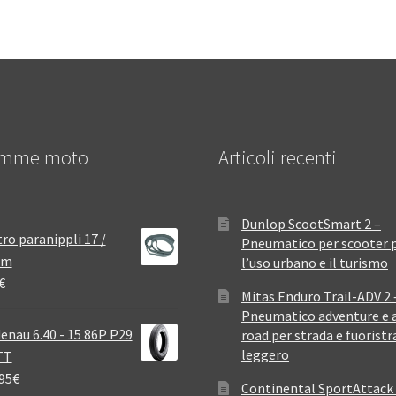
mme moto
Articoli recenti
Dunlop ScootSmart 2 –
ro paranippli 17 /
Pneumatico per scooter 
mm
l’uso urbano e il turismo
€
Mitas Enduro Trail-ADV 2 
Pneumatico adventure e a
enau 6.40 - 15 86P P29
road per strada e fuoristr
leggero
TT
95
€
Continental SportAttack 