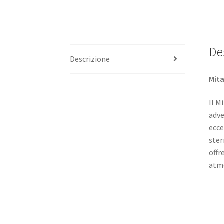
De
Descrizione
Mita
Il M
adve
ecce
ster
offr
atmo