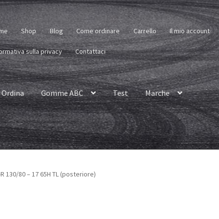
me
Shop
Blog
Come ordinare
Carrello
Il mio account
ormativa sulla privacy
Contattaci
Ordina
Gomme ABC
Test
Marche
R 130/80 – 17 65H TL (posteriore)