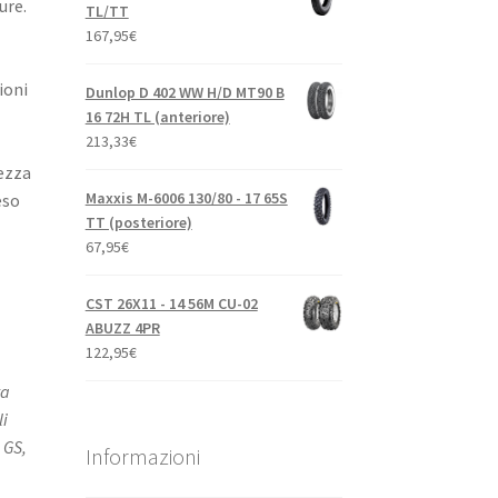
ure.
TL/TT
167,95
€
ioni
Dunlop D 402 WW H/D MT90 B
16 72H TL (anteriore)
213,33
€
lezza
Maxxis M-6006 130/80 - 17 65S
eso
TT (posteriore)
67,95
€
CST 26X11 - 14 56M CU-02
ABUZZ 4PR
122,95
€
ta
i
 GS,
Informazioni