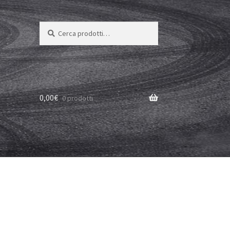
Cerca:
Cerca
0,00
€
0 prodotti