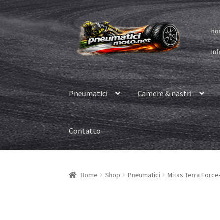
Vai
Vai
ho
alla
al
navigazione
contenuto
Inf
Pneumatici
Camere & nastri
Contatto
Home
Shop
Pneumatici
Mitas Terra Force-