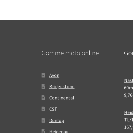
Gomme moto online
Go
Avon
Nast
Bridgestone
60
9,76
Continental
CST
Heid
TL/
Dunlop
167,
Heidenau