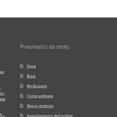
Pneumatici da moto
Shop
per
Blog
My Account
–
ll-
Come ordinare
ada
Resi e rimborsi
5 –
Annullamento dell’ordine