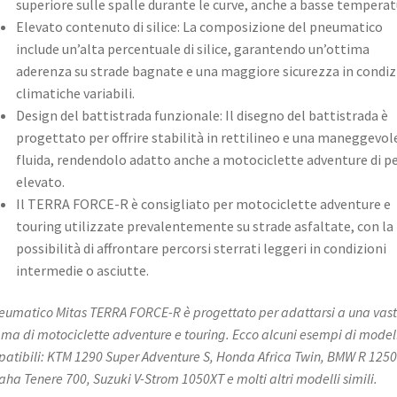
superiore sulle spalle durante le curve, anche a basse temperat
Elevato contenuto di silice: La composizione del pneumatico
include un’alta percentuale di silice, garantendo un’ottima
aderenza su strade bagnate e una maggiore sicurezza in condiz
climatiche variabili.
Design del battistrada funzionale: Il disegno del battistrada è
progettato per offrire stabilità in rettilineo e una maneggevo
fluida, rendendolo adatto anche a motociclette adventure di p
elevato.
Il TERRA FORCE-R è consigliato per motociclette adventure e
touring utilizzate prevalentemente su strade asfaltate, con la
possibilità di affrontare percorsi sterrati leggeri in condizioni
intermedie o asciutte.
neumatico Mitas TERRA FORCE-R è progettato per adattarsi a una vas
a di motociclette adventure e touring. Ecco alcuni esempi di modell
atibili:​ KTM 1290 Super Adventure S, Honda Africa Twin, BMW R 1250
ha Tenere 700, Suzuki V-Strom 1050XT e molti altri modelli simili.