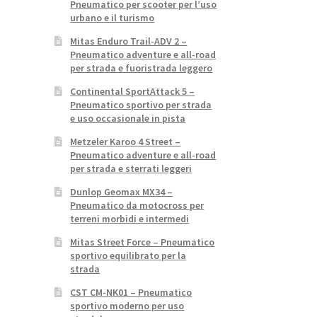
Pneumatico per scooter per l’uso
urbano e il turismo
Mitas Enduro Trail-ADV 2 –
Pneumatico adventure e all-road
per strada e fuoristrada leggero
Continental SportAttack 5 –
Pneumatico sportivo per strada
e uso occasionale in pista
Metzeler Karoo 4 Street –
Pneumatico adventure e all-road
per strada e sterrati leggeri
Dunlop Geomax MX34 –
Pneumatico da motocross per
terreni morbidi e intermedi
Mitas Street Force – Pneumatico
sportivo equilibrato per la
strada
CST CM-NK01 – Pneumatico
sportivo moderno per uso