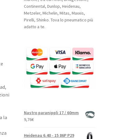
Continental, Dunlop, Heidenau,
Metzeler, Michelin, Mitas, Maxxis,
Pirelli, Shinko. Tova lo pneumatico più
adatto a te.
te
ad,
zioni
Nastro paranippli 17 / 60mm
a la
9,76
€
nza
Heidenau 6.40 - 15 86P P29