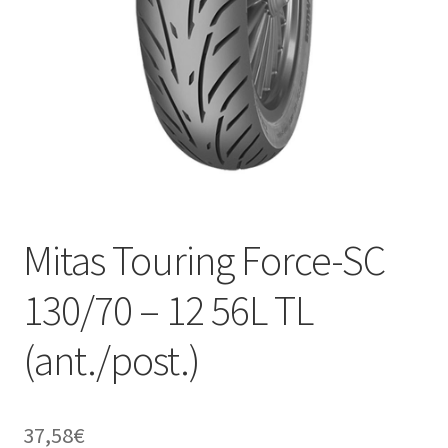
child
Mitas Touring Force-SC
130/70 – 12 56L TL
(ant./post.)
37,58
€