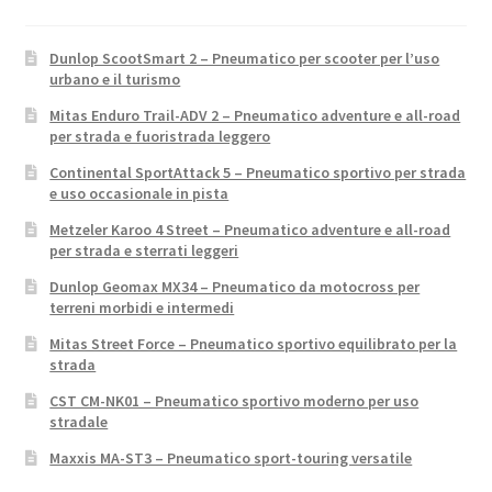
Dunlop ScootSmart 2 – Pneumatico per scooter per l’uso
urbano e il turismo
Mitas Enduro Trail-ADV 2 – Pneumatico adventure e all-road
per strada e fuoristrada leggero
Continental SportAttack 5 – Pneumatico sportivo per strada
e uso occasionale in pista
Metzeler Karoo 4 Street – Pneumatico adventure e all-road
per strada e sterrati leggeri
Dunlop Geomax MX34 – Pneumatico da motocross per
terreni morbidi e intermedi
Mitas Street Force – Pneumatico sportivo equilibrato per la
strada
CST CM-NK01 – Pneumatico sportivo moderno per uso
stradale
Maxxis MA-ST3 – Pneumatico sport-touring versatile