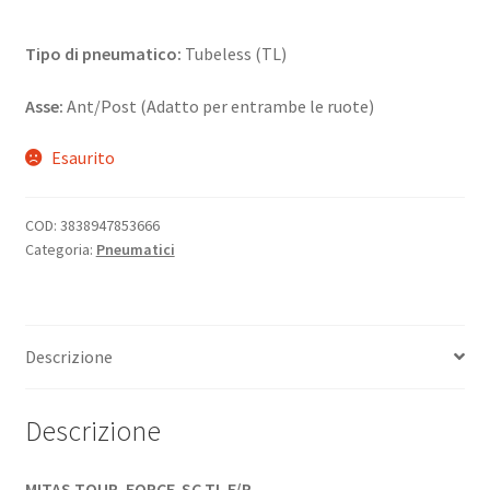
Tipo di pneumatico:
Tubeless (TL)
Asse:
Ant/Post (Adatto per entrambe le ruote)
Esaurito
COD:
3838947853666
Categoria:
Pneumatici
Descrizione
Descrizione
MITAS TOUR. FORCE-SC TL F/R