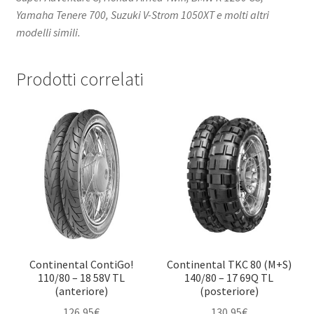
Yamaha Tenere 700, Suzuki V-Strom 1050XT e molti altri
modelli simili.
Prodotti correlati
Continental ContiGo!
Continental TKC 80 (M+S)
110/80 – 18 58V TL
140/80 – 17 69Q TL
(anteriore)
(posteriore)
126,95
€
130,95
€