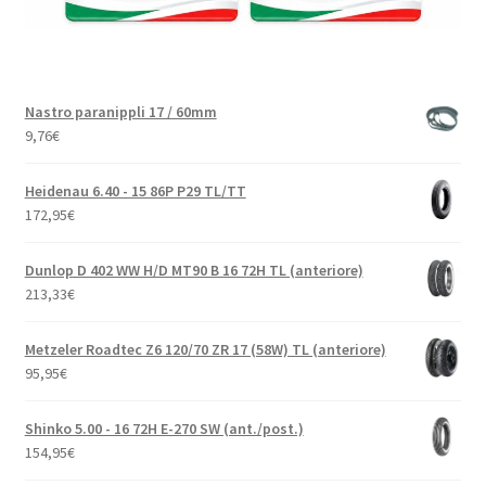
Nastro paranippli 17 / 60mm
9,76
€
Heidenau 6.40 - 15 86P P29 TL/TT
172,95
€
Dunlop D 402 WW H/D MT90 B 16 72H TL (anteriore)
213,33
€
Metzeler Roadtec Z6 120/70 ZR 17 (58W) TL (anteriore)
95,95
€
Shinko 5.00 - 16 72H E-270 SW (ant./post.)
154,95
€