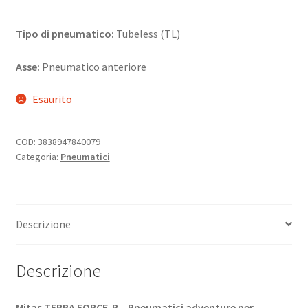
Tipo di pneumatico:
Tubeless (TL)
Asse:
Pneumatico anteriore
Esaurito
COD:
3838947840079
Categoria:
Pneumatici
Descrizione
Descrizione
Mitas TERRA FORCE-R – Pneumatici adventure per