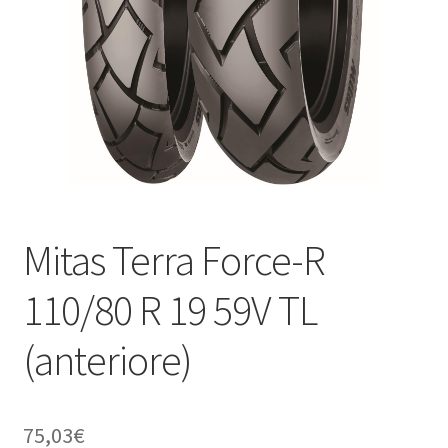
child
Mitas Terra Force-R
110/80 R 19 59V TL
(anteriore)
75,03
€