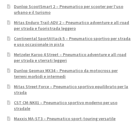
Dunlop ScootSmart 2 – Pneumatico per scooter per l’uso
urbano e il turismo
Mitas Enduro Trail-ADV 2 – Pneumatico adventure e all-road
per strada e fuoristrada leggero
Continental SportAttack 5 – Pneumatico sportivo per strada
e uso occasionale in pista
Metzeler Karoo 4 Street – Pneumatico adventure e all-road
per strada e sterrati leggeri
Dunlop Geomax MX34 – Pneumatico da motocross per
terreni morbidi e intermedi
Mitas Street Force – Pneumatico sportivo equilibrato per la
strada
CST CM-NK01 – Pneumatico sportivo moderno per uso
stradale
Maxxis MA-ST3 – Pneumatico sport-touring versatile