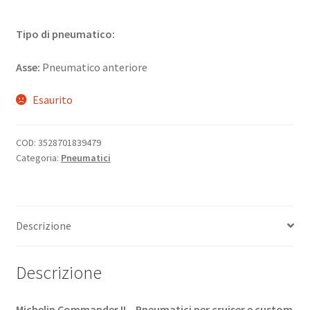
Tipo di pneumatico:
Asse:
Pneumatico anteriore
Esaurito
COD:
3528701839479
Categoria:
Pneumatici
Descrizione
Descrizione
Michelin Commander II – Pneumatici per cruiser e custom