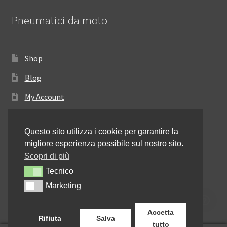
Pneumatici da moto
Shop
Blog
My Account
Come ordinare
Questo sito utilizza i cookie per garantire la
Resi e rimborsi
migliore esperienza possibile sul nostro sito.
Annullamento dell’ordine
Scopri di più
Tecnico
Tecnico
Informativa sulla privacy
Marketing
Marketing
Contattaci
Accetta
Rifiuta
Salva
tutto