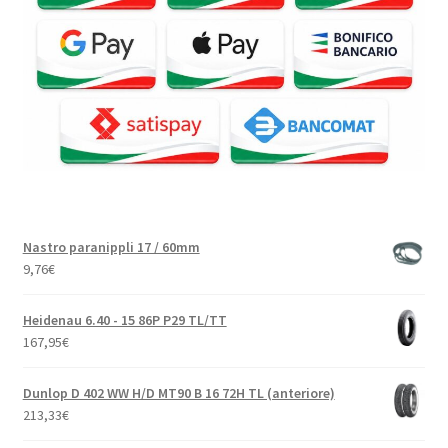
Nastro paranippli 17 / 60mm
9,76
€
Heidenau 6.40 - 15 86P P29 TL/TT
167,95
€
Dunlop D 402 WW H/D MT90 B 16 72H TL (anteriore)
213,33
€