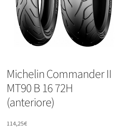
child
Michelin Commander II
MT90 B 16 72H
(anteriore)
114,25
€