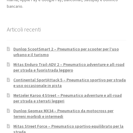
bancario.
Articoli recenti
Dunlop ScootSmart 2 – Pneumatico per scooter per l’uso
urbano e il turismo
Mitas Enduro Trail-ADV 2 – Pneumatico adventure e all-road
per strada e fuoristrada leggero
Continental SportAttack 5 – Pneumatico sportivo per strada
e uso occasionale in pista
Metzeler Karoo 4 Street – Pneumatico adventure e all-road
per strada e sterrati leggeri
Dunlop Geomax MX34 – Pneumatico da motocross per
terreni morbidi e intermedi
Mitas Street Force – Pneumatico sportivo equilibrato per la
strada