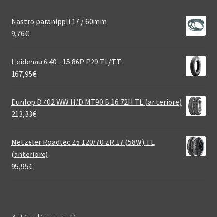
Nastro paranippli 17 / 60mm
9,76
€
Heidenau 6.40 - 15 86P P29 TL/TT
167,95
€
Dunlop D 402 WW H/D MT90 B 16 72H TL (anteriore)
213,33
€
Metzeler Roadtec Z6 120/70 ZR 17 (58W) TL
(anteriore)
95,95
€