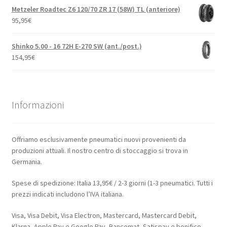
Metzeler Roadtec Z6 120/70 ZR 17 (58W) TL (anteriore)
95,95
€
Shinko 5.00 - 16 72H E-270 SW (ant./post.)
154,95
€
Informazioni
Offriamo esclusivamente pneumatici nuovi provenienti da
produzioni attuali. Il nostro centro di stoccaggio si trova in
Germania.
Spese di spedizione: Italia 13,95€ / 2-3 giorni (1-3 pneumatici. Tutti i
prezzi indicati includono l’IVA italiana.
Visa, Visa Debit, Visa Electron, Mastercard, Mastercard Debit,
Klarna, Apple Pay e Google Pay, Bancomat, Satispay e bonifico