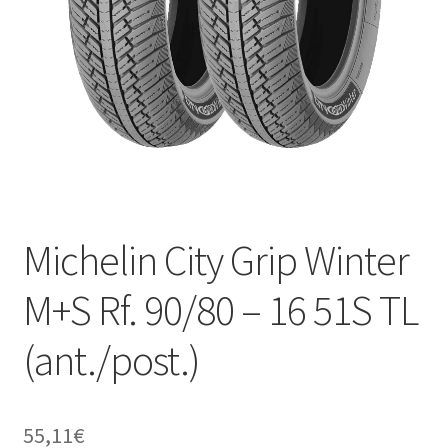
child
Michelin City Grip Winter
M+S Rf. 90/80 – 16 51S TL
(ant./post.)
55,11
€