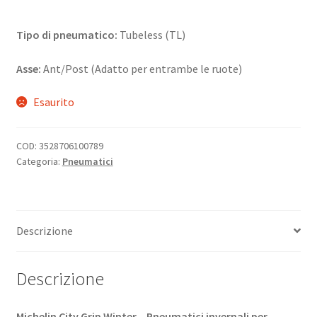
Tipo di pneumatico:
Tubeless (TL)
Asse:
Ant/Post (Adatto per entrambe le ruote)
Esaurito
COD:
3528706100789
Categoria:
Pneumatici
Descrizione
Descrizione
Michelin City Grip Winter – Pneumatici invernali per