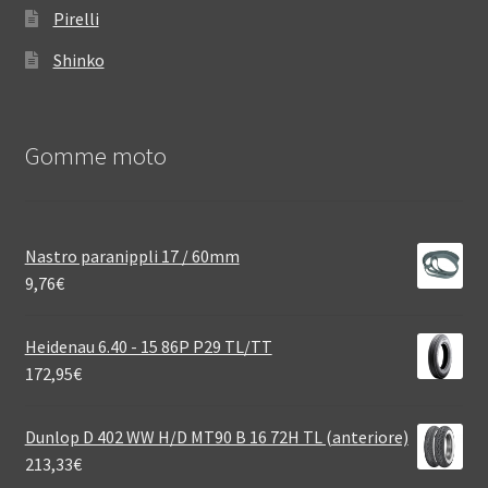
Pirelli
Shinko
Gomme moto
Nastro paranippli 17 / 60mm
9,76
€
Heidenau 6.40 - 15 86P P29 TL/TT
172,95
€
Dunlop D 402 WW H/D MT90 B 16 72H TL (anteriore)
213,33
€