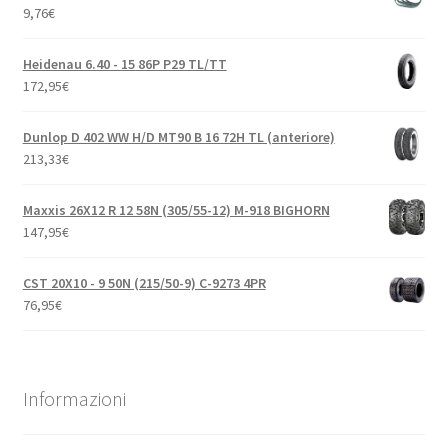
9,76
€
Heidenau 6.40 - 15 86P P29 TL/TT
172,95
€
Dunlop D 402 WW H/D MT90 B 16 72H TL (anteriore)
213,33
€
Maxxis 26X12 R 12 58N (305/55-12) M-918 BIGHORN
147,95
€
CST 20X10 - 9 50N (215/50-9) C-9273 4PR
76,95
€
Informazioni