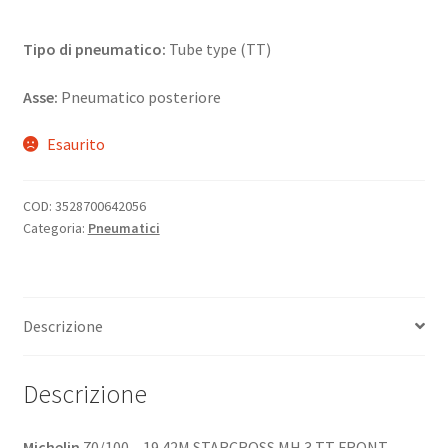
Tipo di pneumatico:
Tube type (TT)
Asse:
Pneumatico posteriore
Esaurito
COD:
3528700642056
Categoria:
Pneumatici
Descrizione
Descrizione
Michelin
70/100 – 19 42M STARCROSS MH 3 TT FRONT