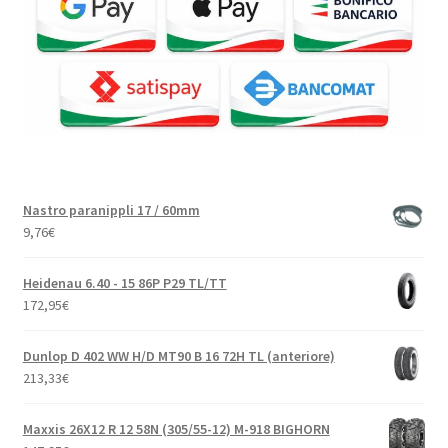
Nastro paranippli 17 / 60mm
9,76
€
Heidenau 6.40 - 15 86P P29 TL/TT
172,95
€
Dunlop D 402 WW H/D MT90 B 16 72H TL (anteriore)
213,33
€
Maxxis 26X12 R 12 58N (305/55-12) M-918 BIGHORN