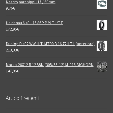
Nastro paranippli 17 / 60mm
9,76
€
Heidenau 6.40 - 15 86P P29 TL/TT
172,95
€
Dunlop D 402 WW H/D MT90 B 16 72H TL (anteriore)
213,33
€
Maxxis 26X12 R 12 58N (305/55-12) M-918 BIGHORN
147,95
€
Articoli recenti