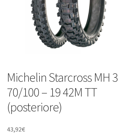
child
Michelin Starcross MH 3
70/100 – 19 42M TT
(posteriore)
43,92
€