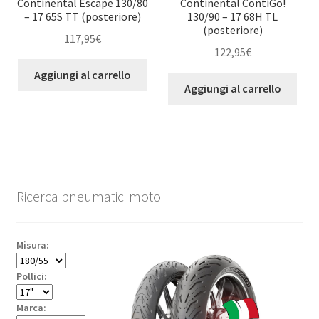
Continental Escape 130/80
Continental ContiGo!
– 17 65S TT (posteriore)
130/90 – 17 68H TL
(posteriore)
117,95
€
122,95
€
Aggiungi al carrello
Aggiungi al carrello
Ricerca pneumatici moto
Misura:
Pollici:
Marca: