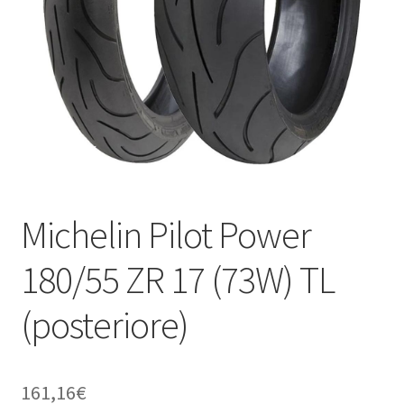
child
Michelin Pilot Power
180/55 ZR 17 (73W) TL
(posteriore)
161,16
€