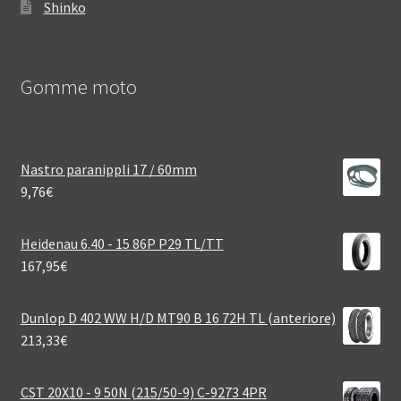
Shinko
Gomme moto
Nastro paranippli 17 / 60mm
9,76
€
Heidenau 6.40 - 15 86P P29 TL/TT
167,95
€
Dunlop D 402 WW H/D MT90 B 16 72H TL (anteriore)
213,33
€
CST 20X10 - 9 50N (215/50-9) C-9273 4PR