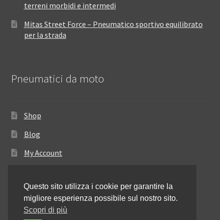
terreni morbidi e intermedi
Mitas Street Force – Pneumatico sportivo equilibrato
per la strada
Pneumatici da moto
Shop
Blog
My Account
Come ordinare
Questo sito utilizza i cookie per garantire la
Resi e rimborsi
migliore esperienza possibile sul nostro sito.
Annullamento dell’ordine
Scopri di più