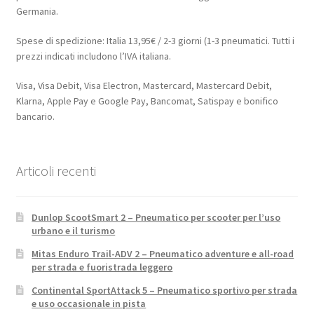
Germania.
Spese di spedizione: Italia 13,95€ / 2-3 giorni (1-3 pneumatici. Tutti i
prezzi indicati includono l’IVA italiana.
Visa, Visa Debit, Visa Electron, Mastercard, Mastercard Debit,
Klarna, Apple Pay e Google Pay, Bancomat, Satispay e bonifico
bancario.
Articoli recenti
Dunlop ScootSmart 2 – Pneumatico per scooter per l’uso
urbano e il turismo
Mitas Enduro Trail-ADV 2 – Pneumatico adventure e all-road
per strada e fuoristrada leggero
Continental SportAttack 5 – Pneumatico sportivo per strada
e uso occasionale in pista