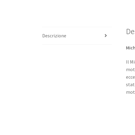
De
Descrizione
Mich
Il M
moto
ecce
stat
moto