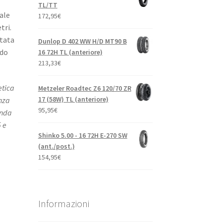
TL/TT
ale
172,95
€
tri.
tata
Dunlop D 402 WW H/D MT90 B
ndo
16 72H TL (anteriore)
213,33
€
etica
Metzeler Roadtec Z6 120/70 ZR
17 (58W) TL (anteriore)
nza
95,95
€
onda
 e
Shinko 5.00 - 16 72H E-270 SW
(ant./post.)
154,95
€
Informazioni