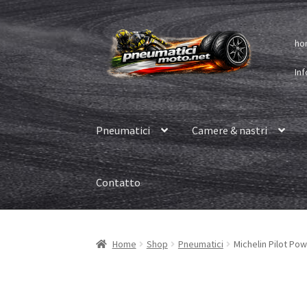
Vai
Vai
ho
alla
al
navigazione
contenuto
Inf
Pneumatici
Camere & nastri
Contatto
Home
Shop
Pneumatici
Michelin Pilot Pow