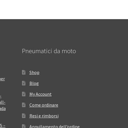
Pneumatici da moto
Shop
per
Blog
My Account
–
ll-
Come ordinare
ada
Resi e rimborsi
5 –
Annullamento dell’ordine