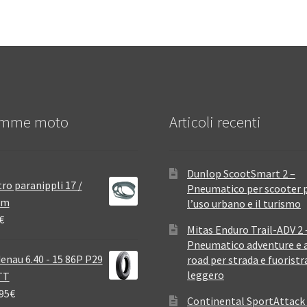
mme moto
Articoli recenti
Dunlop ScootSmart 2 –
ro paranippli 17 /
Pneumatico per scooter 
mm
l’uso urbano e il turismo
€
Mitas Enduro Trail-ADV 2 
Pneumatico adventure e a
enau 6.40 - 15 86P P29
road per strada e fuoristr
leggero
TT
95
€
Continental SportAttack 