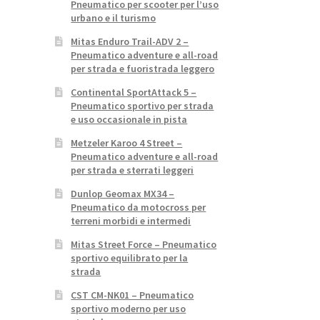
Pneumatico per scooter per l’uso
urbano e il turismo
Mitas Enduro Trail-ADV 2 –
Pneumatico adventure e all-road
per strada e fuoristrada leggero
Continental SportAttack 5 –
Pneumatico sportivo per strada
e uso occasionale in pista
Metzeler Karoo 4 Street –
Pneumatico adventure e all-road
per strada e sterrati leggeri
Dunlop Geomax MX34 –
Pneumatico da motocross per
terreni morbidi e intermedi
Mitas Street Force – Pneumatico
sportivo equilibrato per la
strada
CST CM-NK01 – Pneumatico
sportivo moderno per uso