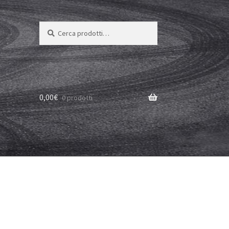
Cerca:
Cerca
0,00
€
0 prodotti