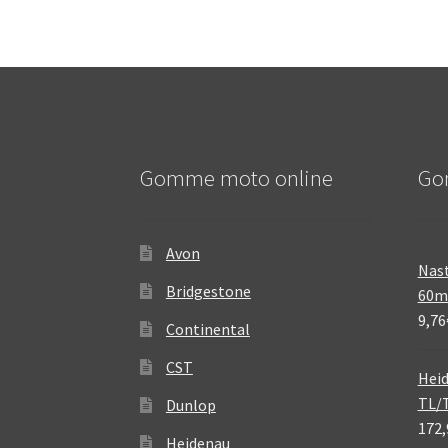
Gomme moto online
Go
Avon
Nast
Bridgestone
60
9,76
Continental
CST
Heid
TL/
Dunlop
172,
Heidenau