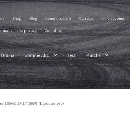
me
Shop
Blog
Come ordinare
Carrello
Il mio account
ormativa sulla privacy
Contattaci
Ordina
Gomme ABC
Test
Marche
er 160/60 ZR 17 (69W) TL (posteriore)