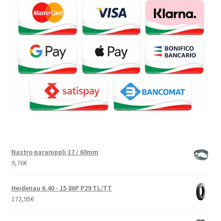
Nastro paranippli 17 / 60mm
9,76
€
Heidenau 6.40 - 15 86P P29 TL/TT
172,95
€