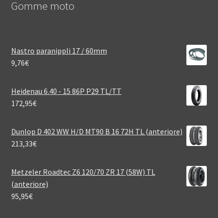
Gomme moto
Nastro paranippli 17 / 60mm
9,76
€
Heidenau 6.40 - 15 86P P29 TL/TT
172,95
€
Dunlop D 402 WW H/D MT90 B 16 72H TL (anteriore)
213,33
€
Metzeler Roadtec Z6 120/70 ZR 17 (58W) TL
(anteriore)
95,95
€