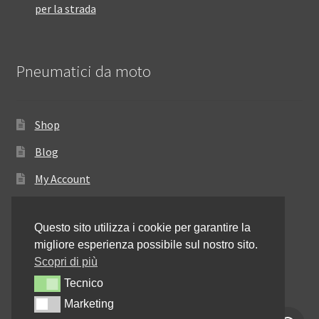
per la strada
Pneumatici da moto
Shop
Blog
My Account
Come ordinare
Questo sito utilizza i cookie per garantire la
Resi e rimborsi
migliore esperienza possibile sul nostro sito.
Annullamento dell’ordine
Scopri di più
Tecnico
Tecnico
Informativa sulla privacy
Marketing
Marketing
Contattaci