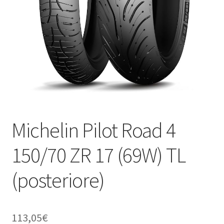
child
Michelin Pilot Road 4
150/70 ZR 17 (69W) TL
(posteriore)
113,05
€