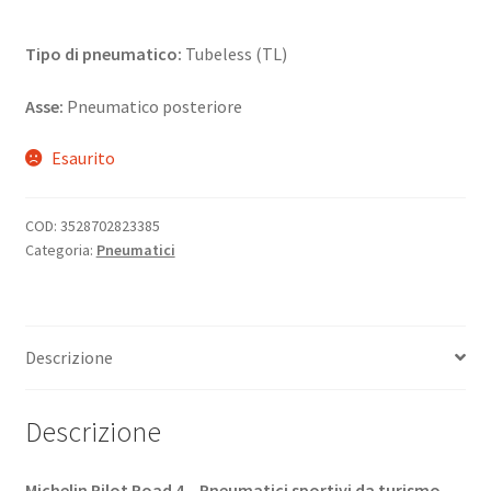
Tipo di pneumatico:
Tubeless (TL)
Asse:
Pneumatico posteriore
Esaurito
COD:
3528702823385
Categoria:
Pneumatici
Descrizione
Descrizione
Michelin Pilot Road 4 – Pneumatici sportivi da turismo