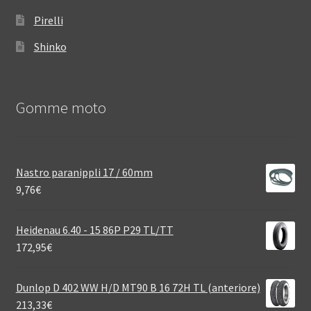
Pirelli
Shinko
Gomme moto
Nastro paranippli 17 / 60mm
9,76
€
Heidenau 6.40 - 15 86P P29 TL/TT
172,95
€
Dunlop D 402 WW H/D MT90 B 16 72H TL (anteriore)
213,33
€