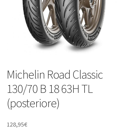
child
Michelin Road Classic
130/70 B 18 63H TL
(posteriore)
128,95
€