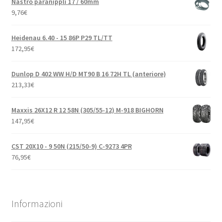
Nastro paranippli 17 / 60mm
9,76
€
Heidenau 6.40 - 15 86P P29 TL/TT
172,95
€
Dunlop D 402 WW H/D MT90 B 16 72H TL (anteriore)
213,33
€
Maxxis 26X12 R 12 58N (305/55-12) M-918 BIGHORN
147,95
€
CST 20X10 - 9 50N (215/50-9) C-9273 4PR
76,95
€
Informazioni