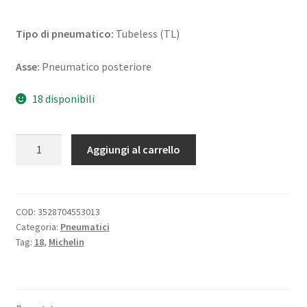
Tipo di pneumatico:
Tubeless (TL)
Asse:
Pneumatico posteriore
18 disponibili
Michelin
Aggiungi al carrello
Road
Classic
130/70
B
COD:
3528704553013
Categoria:
Pneumatici
18
Tag:
18
,
Michelin
63H
TL
(posteriore)
quantità