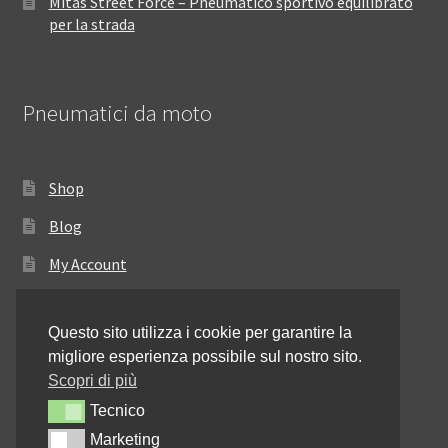
Mitas Street Force – Pneumatico sportivo equilibrato
per la strada
Pneumatici da moto
Shop
Blog
My Account
Come ordinare
Questo sito utilizza i cookie per garantire la
Resi e rimborsi
migliore esperienza possibile sul nostro sito.
Annullamento dell’ordine
Scopri di più
Tecnico
Tecnico
Informativa sulla privacy
Marketing
Marketing