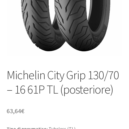
child
Michelin City Grip 130/70
– 16 61P TL (posteriore)
63,64
€
Tipo di pneumatico:
Tubeless (TL)