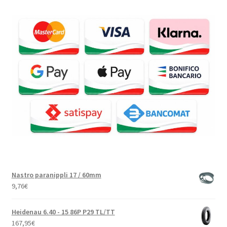
Nastro paranippli 17 / 60mm
9,76
€
Heidenau 6.40 - 15 86P P29 TL/TT
167,95
€