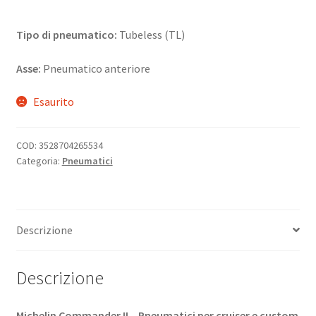
Tipo di pneumatico:
Tubeless (TL)
Asse:
Pneumatico anteriore
Esaurito
COD:
3528704265534
Categoria:
Pneumatici
Descrizione
Descrizione
Michelin Commander II – Pneumatici per cruiser e custom