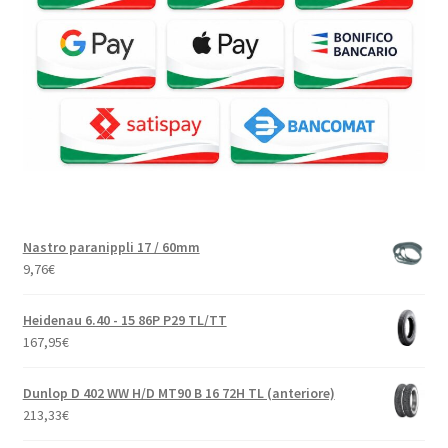
Nastro paranippli 17 / 60mm
9,76
€
Heidenau 6.40 - 15 86P P29 TL/TT
167,95
€
Dunlop D 402 WW H/D MT90 B 16 72H TL (anteriore)
213,33
€