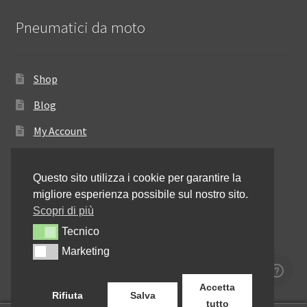
Pneumatici da moto
Shop
Blog
My Account
Come ordinare
Questo sito utilizza i cookie per garantire la
Resi e rimborsi
migliore esperienza possibile sul nostro sito.
Annullamento dell’ordine
Scopri di più
Tecnico
Tecnico
Informativa sulla privacy
Marketing
Marketing
Contattaci
Accetta
Rifiuta
Salva
tutto