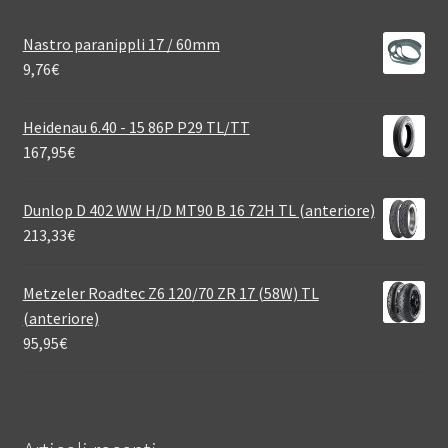
Nastro paranippli 17 / 60mm
9,76
€
Heidenau 6.40 - 15 86P P29 TL/TT
167,95
€
Dunlop D 402 WW H/D MT90 B 16 72H TL (anteriore)
213,33
€
Metzeler Roadtec Z6 120/70 ZR 17 (58W) TL
(anteriore)
95,95
€