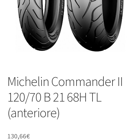
child
Michelin Commander II
120/70 B 21 68H TL
(anteriore)
130,66
€