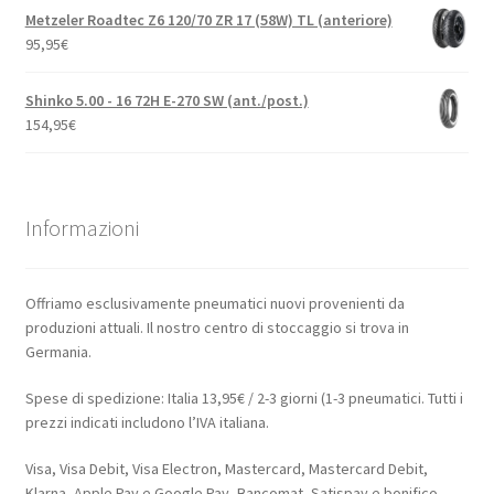
Metzeler Roadtec Z6 120/70 ZR 17 (58W) TL (anteriore)
95,95
€
Shinko 5.00 - 16 72H E-270 SW (ant./post.)
154,95
€
Informazioni
Offriamo esclusivamente pneumatici nuovi provenienti da
produzioni attuali. Il nostro centro di stoccaggio si trova in
Germania.
Spese di spedizione: Italia 13,95€ / 2-3 giorni (1-3 pneumatici. Tutti i
prezzi indicati includono l’IVA italiana.
Visa, Visa Debit, Visa Electron, Mastercard, Mastercard Debit,
Klarna, Apple Pay e Google Pay, Bancomat, Satispay e bonifico