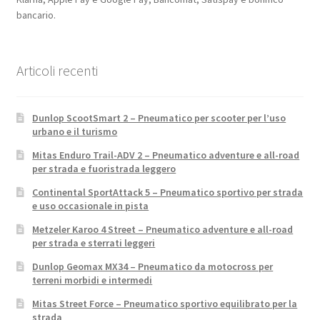
bancario.
Articoli recenti
Dunlop ScootSmart 2 – Pneumatico per scooter per l’uso
urbano e il turismo
Mitas Enduro Trail-ADV 2 – Pneumatico adventure e all-road
per strada e fuoristrada leggero
Continental SportAttack 5 – Pneumatico sportivo per strada
e uso occasionale in pista
Metzeler Karoo 4 Street – Pneumatico adventure e all-road
per strada e sterrati leggeri
Dunlop Geomax MX34 – Pneumatico da motocross per
terreni morbidi e intermedi
Mitas Street Force – Pneumatico sportivo equilibrato per la
strada